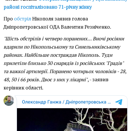
районі госпіталізовано 71-річну жінку
Про
обстріл
Нікополя заявив голова
Дніпропетровської ОДА Валентин Резніченко.
"Шість обстрілів і четверо поранених... Вночі росіяни
вдарили по Нікопольському та Синельниківському
районах. Найбільше постраждав Нікополь. Туди
прилетіли близько 30 снарядів із російських "Градів"
та важкої артилерії. Поранено чотирьох чоловіків - 28,
48, 50 і 66 років. Двоє з них у лікарні"
, - заявив
керівник області.