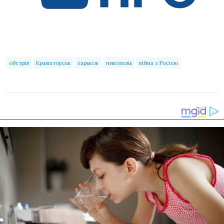
обстріл
Краматорськ
харьков
никополь
війна з Росією