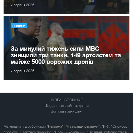
7 серпня 2026
НОВИНИ
За минулий тижень сили МВС
знищили три танки, 149 артсистем та
майже 5000 ворожих дронів
7 серпня 2026
© REALIST.ONLINE
Щоденне онлайн-видання
Всі права захищені
Матеріали під рубриками "Реклама", "На правах реклами", "PR", "Спонсор
проекту", "Партнер проекту", "Новини компаній", "Позиція" публікуються