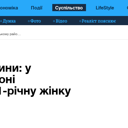
ономіка
Події
Суспільство
LifeStyle
Думка
Фото
Відео
Реаліст пояснює
Обстріли Харківщини: у Куп'янському районі госпіталізовано 71-річну жінку
ини: у
оні
1-річну жінку