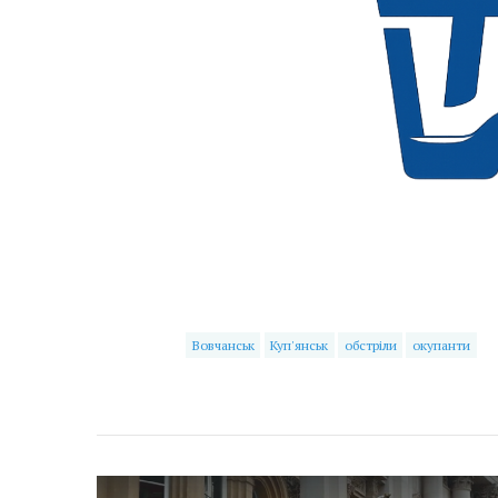
Вовчанськ
Куп'янськ
обстріли
окупанти