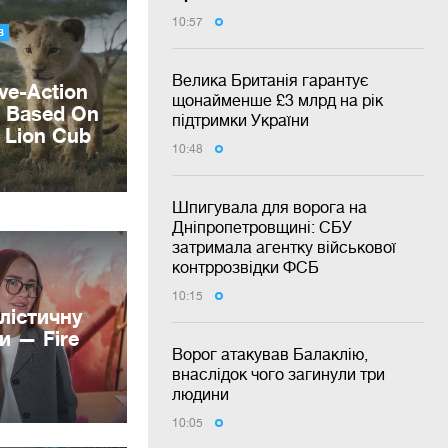
10:57
Велика Британія гарантує
щонайменше £3 млрд на рік
підтримки України
10:48
Шпигувала для ворога на
Дніпропетровщині: СБУ
затримала агентку військової
контррозвідки ФСБ
10:15
лістичну
и — Fire
Ворог атакував Балаклію,
внаслідок чого загинули три
людини
10:05