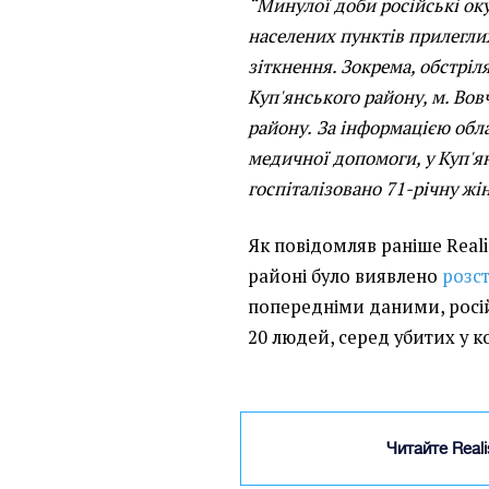
“Минулої доби російські ок
населених пунктів прилеглих
зіткнення. Зокрема, обстріл
Куп'янського району, м. Вов
району.
За інформацією обл
медичної допомоги, у Куп'я
госпіталізовано 71-річну жін
Як повідомляв раніше Realis
районі було виявлено
розс
попередніми даними, росій
20 людей, серед убитих у к
Читайте Real