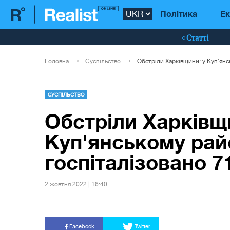
Політика
Ек
Статті
Головна
Суспільство
СУСПІЛЬСТВО
Обстріли Харківщ
Куп'янському рай
госпіталізовано 7
2 жовтня 2022 | 16:40
Facebook
Twitter