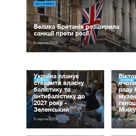
ЕКОНОМІКА
Велика Британія розширила
санкції проти росії
6 серпня 2026
Україна планує
Вікт
НОВИНИ
НОВИНИ
створити власну
очол
балістику та
раду 
антибалістику до
музе
2027 року -
гено
Зеленський
Мінку
6 серпня 2026
6 серпня 