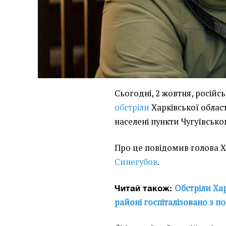
Сьогодні, 2 жовтня, російс
обстріли
Харківської област
населені пункти Чугуївсько
Про це повідомив голова 
Синегубов
.
Обстріли Ха
Читай також:
районі госпіталізовано з 