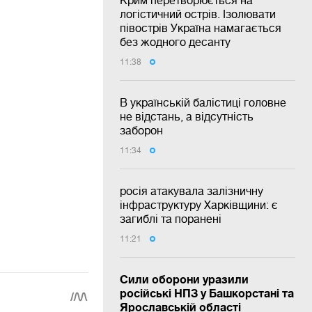
Крим перетворюється на
логістичний острів. Ізолювати
півострів Україна намагається
без жодного десанту
11:38
В українській балістиці головне
не відстань, а відсутність
заборон
11:34
росія атакувала залізничну
інфраструктуру Харківщини: є
загиблі та поранені
11:21
Сили оборони уразили
російські НПЗ у Башкорстані та
Ярославській області