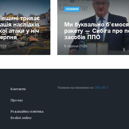
НОВИНИ
ївщині триває
дація наслідків
Ми буквально б’ємося
ої атаки у ніч
ракету — Сибіга про 
серпня
засобів ППО
2026
6 серпня 2026
Новини щохвилини на
UKR.NET
Контакти
Про нас
Редакційна політика
Realist.online