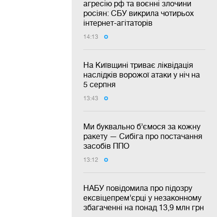
агресію рф та воєнні злочини
росіян: СБУ викрила чотирьох
інтернет-агітаторів
14:13
На Київщині триває ліквідація
наслідків ворожої атаки у ніч на
5 серпня
13:43
Ми буквально б’ємося за кожну
ракету — Сибіга про постачання
засобів ППО
13:12
НАБУ повідомила про підозру
ексвіцепрем’єрці у незаконному
збагаченні на понад 13,9 млн грн