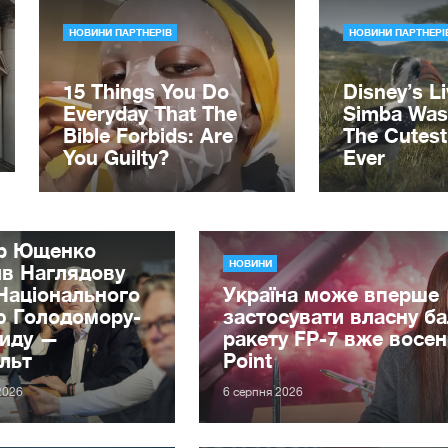
ор Ющенко
НОВИНИ
ив Наглядову
Національного
Україна може вперше
ю Голодомору-
застосувати власну ба
циду —
ракету FP-7 вже восен
льт
Point
2026
6 серпня 2026