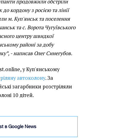
упанти продовжили обстріли
 до кордону з росією та лінії
яли м. Куп'янськ та поселення
чанськ та с. Ворота Чугуївського
асного центру швидкої
нському районі за добу
ку”, - написав Олег Синегубов.
t.online, у Куп'янському
тріляну автоколону
. За
ські загарбники розстріляли
олоні 10 дітей.
ist в Google News