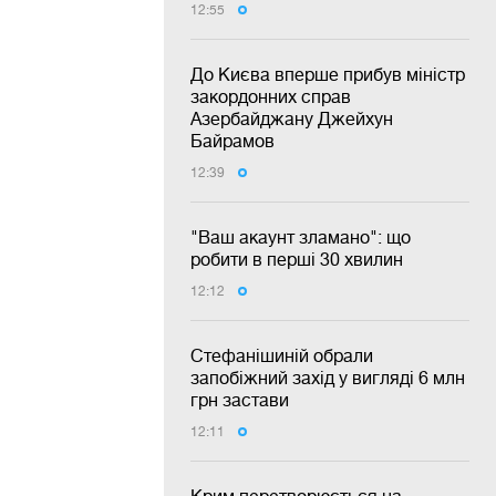
12:55
До Києва вперше прибув міністр
закордонних справ
Азербайджану Джейхун
Байрамов
12:39
"Ваш акаунт зламано": що
робити в перші 30 хвилин
12:12
Стефанішиній обрали
запобіжний захід у вигляді 6 млн
грн застави
12:11