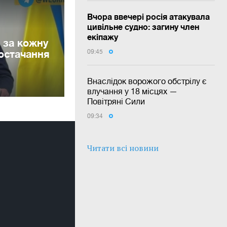
Вчора ввечері росія атакувала
цивільне судно: загину член
екіпажу
 за кожну
постачання
09:45
Внаслідок ворожого обстрілу є
влучання у 18 місцях —
Повітряні Сили
09:34
Читати всі новини