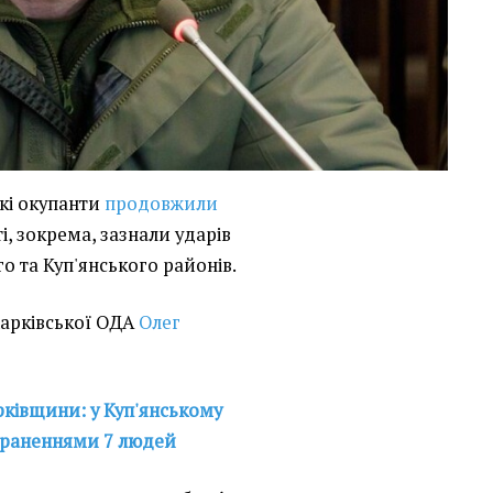
ькі окупанти
продовжили
і, зокрема, зазнали ударів
го та Куп'янського районів.
Харківської ОДА
Олег
рківщини: у Куп'янському
пораненнями 7 людей