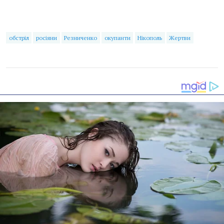
обстріл
росіяни
Резниченко
окупанти
Нікополь
Жертви