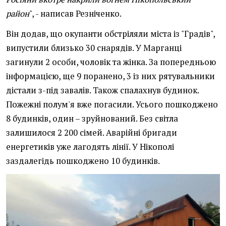
район
", - написав Резніченко.
Він додав, що окупанти обстріляли міста із "Градів",
випустили близько 30 снарядів. У Марганці
загинули 2 особи, чоловік та жінка. За попередньою
інформацією, ще 9 поранено, 3 із них рятувальники
дістали з-під завалів. Також спалахнув будинок.
Пожежні полум'я вже погасили. Усього пошкоджено
8 будинків, один – зруйнований. Без світла
залишилося 2 200 сімей. Аварійні бригади
енергетиків уже лагодять лінії. У Нікополі
заздалегідь пошкоджено 10 будинків.