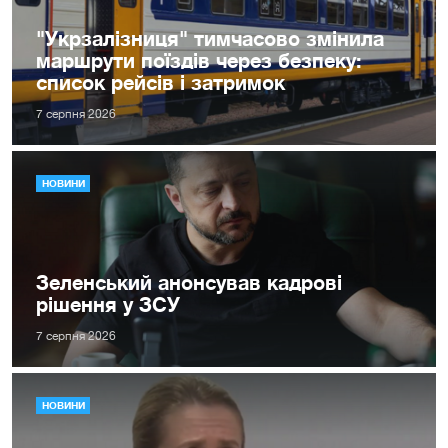
"Укрзалізниця" тимчасово змінила
маршрути поїздів через безпеку:
список рейсів і затримок
7 серпня 2026
НОВИНИ
Зеленський анонсував кадрові
рішення у ЗСУ
7 серпня 2026
НОВИНИ