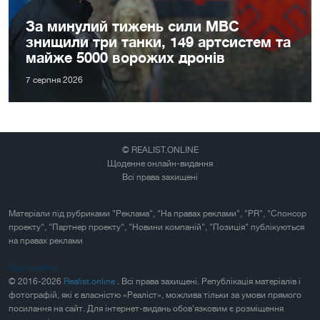
За минулий тижень сили МВС
знищили три танки, 149 артсистем та
майже 5000 ворожих дронів
7 серпня 2026
© REALIST.ONLINE
Щоденне онлайн-видання
Всі права захищені
Матеріали під рубриками "Реклама", "На правах реклами", "PR", "Спонсор
проекту", "Партнер проекту", "Новини компаній", "Позиція" публікуються
на правах реклами
Карта сайта
© 2016-2026
Realist.online
. Всі права захищені. Републікація матеріалів і
фотографій, які є власністю «Реаліст», можлива тільки за умови прямого
посилання на сайт. Для інтернет-видань обов'язковим є розміщення