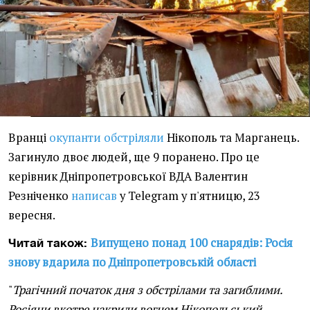
Вранці
окупанти обстріляли
Нікополь та Марганець.
Загинуло двоє людей, ще 9 поранено. Про це
керівник Дніпропетровської ВДА Валентин
Резніченко
написав
у Telegram у п'ятницю, 23
вересня.
Випущено понад 100 снарядів: Росія
Читай також:
знову вдарила по Дніпропетровській області
"
Трагічний початок дня з обстрілами та загиблими.
Росіяни вкотре накрили вогнем Нікопольський