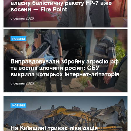
власну балістичну ракету FP-7 вже
восени — Fire Point
6 серпня 2026
НОВИНИ
Виправдовували збройну агресію рф
та воєнні злочини росіян: СБУ
викрила чотирьох інтернет-агітаторів
6 серпня 2026
НОВИНИ
На Київщині триває ліквідація