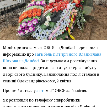
Моніторингова місія ОБСЄ на Донбасі перевірила
інформацію про
загибель п'ятирічного Владислава
Шихова на Донбасі
. За підсумками розслідування
вона визнала, що дитина загинула через вибух у
дворі свого будинку. Надзвичайна подія сталася в
селищі Олександрівському, 2 квітня.
Про це йдеться у
звіті
місії ОБСЄ за 6 квітня.
Як розповіли по телефону співробітники
донецького моргу, вони отримали тіло 5-річної