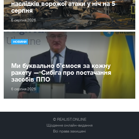
наслідків ворожої атаки у ніч на 5
серпня
6 серпня 2026
НОВИНИ
Ми буквально б’ємося за кожну
ракету — Сибіга про постачання
засобів ППО
6 серпня 2026
© REALIST.ONLINE
Щоденне онлайн-видання
Всі права захищені