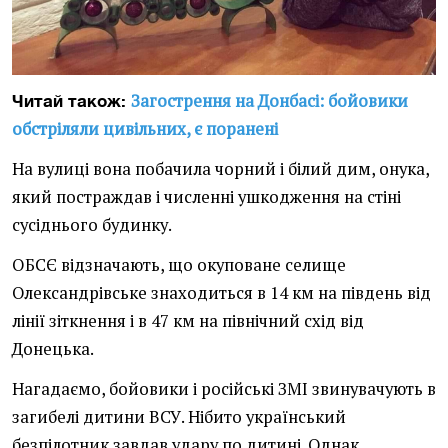
Загострення на Донбасі: бойовики
Читай також:
обстріляли цивільних, є поранені
На вулиці вона побачила чорний і білий дим, онука,
який постраждав і численні ушкодження на стіні
сусіднього будинку.
ОБСЄ відзначають, що окуповане селище
Олександрівське знаходиться в 14 км на південь від
лінії зіткнення і в 47 км на північний схід від
Донецька.
Нагадаємо, бойовики і російські ЗМІ звинувачують в
загибелі дитини ВСУ. Нібито український
безпілотник завдав удару по дитині. Однак,