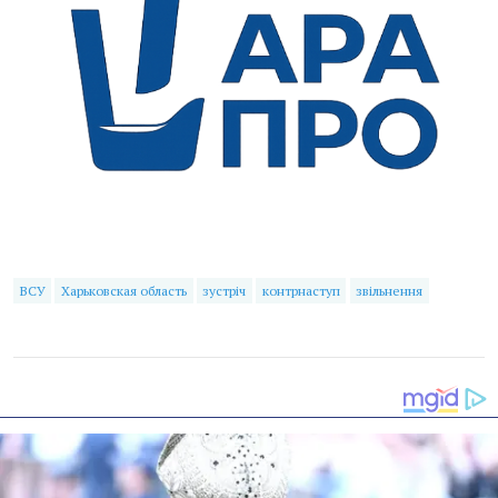
ВСУ
Харьковская область
зустріч
контрнаступ
звільнення