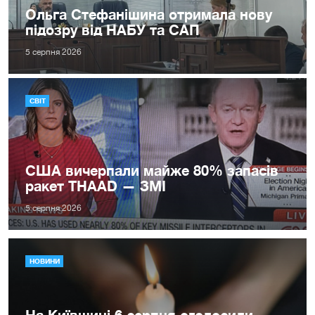
Ольга Стефанішина отримала нову
підозру від НАБУ та САП
5 серпня 2026
СВІТ
США вичерпали майже 80% запасів
ракет THAAD — ЗМІ
5 серпня 2026
НОВИНИ