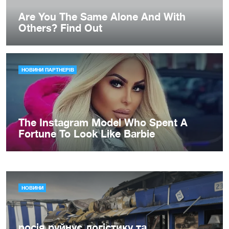
НОВИНИ
росія руйнує логістику та