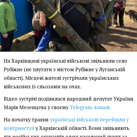
На Харківщині українські військові звільнили село
Рубіжне (не плутати з містом Рубіжне у Луганській
області). Місцеві жителі зустрічали українських
військових із сльозами на очах.
Відео зустрічі поділилася народний депутат України
Марія Мезенцева у своєму
Telegram-каналі.
На початку травня
українські військові перейшли у
контрнаступ
у Харківській області. Вони звільняють
від російських окупантів один населений пункт за