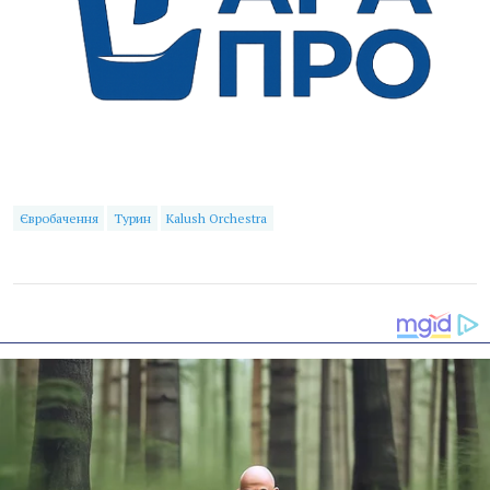
Євробачення
Турин
Kalush Orchestra