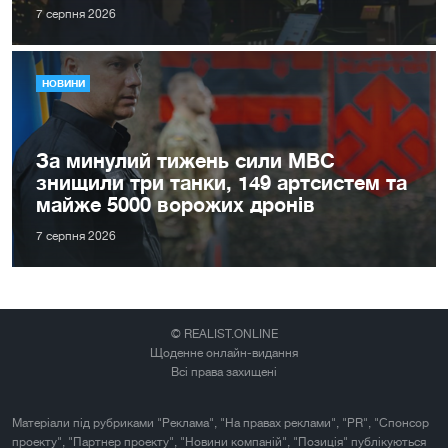
7 серпня 2026
НОВИНИ
За минулий тижень сили МВС
знищили три танки, 149 артсистем та
майже 5000 ворожих дронів
7 серпня 2026
© REALIST.ONLINE
Щоденне онлайн-видання
Всі права захищені
Матеріали під рубриками "Реклама", "На правах реклами", "PR", "Спонсор
проекту", "Партнер проекту", "Новини компаній", "Позиція" публікуються