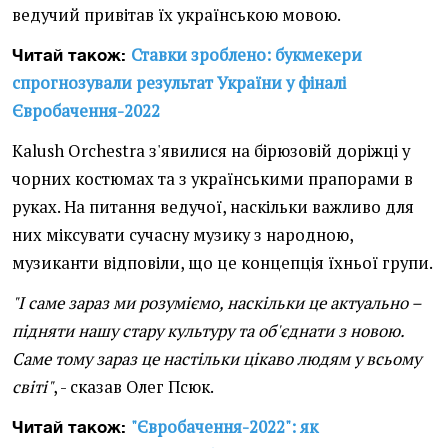
ведучий привітав їх українською мовою.
Ставки зроблено: букмекери
Читай також:
спрогнозували результат України у фіналі
Євробачення-2022
Kalush Orchestra з'явилися на бірюзовій доріжці у
чорних костюмах та з українськими прапорами в
руках. На питання ведучої, наскільки важливо для
них міксувати сучасну музику з народною,
музиканти відповіли, що це концепція їхньої групи.
"І саме зараз ми розуміємо, наскільки це актуально –
підняти нашу стару культуру та об'єднати з новою.
Саме тому зараз це настільки цікаво людям у всьому
світі"
, - сказав Олег Псюк.
"Євробачення-2022": як
Читай також: