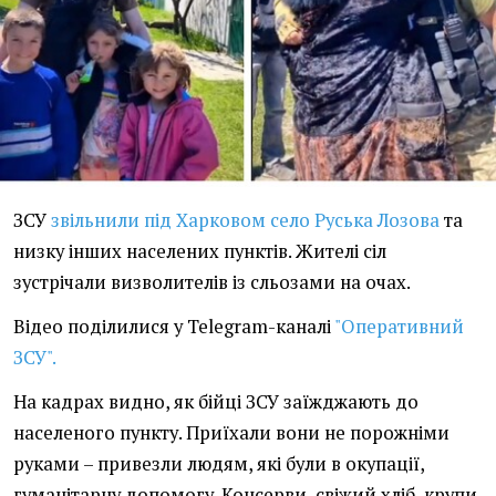
ЗСУ
звільнили під Харковом село Руська Лозова
та
низку інших населених пунктів. Жителі сіл
зустрічали визволителів із сльозами на очах.
Відео поділилися у Telegram-каналі
"Оперативний
ЗСУ".
На кадрах видно, як бійці ЗСУ заїжджають до
населеного пункту. Приїхали вони не порожніми
руками – привезли людям, які були в окупації,
гуманітарну допомогу. Консерви, свіжий хліб, крупи