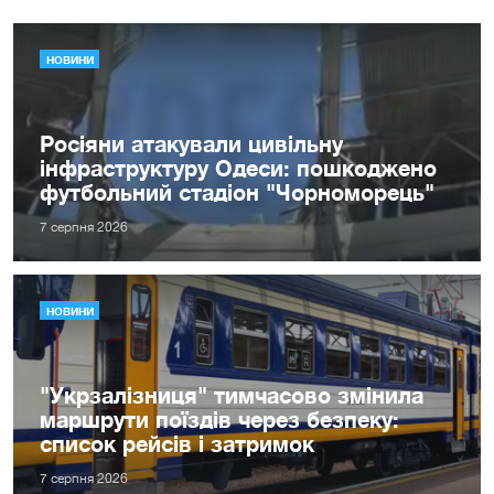
НОВИНИ
Росіяни атакували цивільну
інфраструктуру Одеси: пошкоджено
футбольний стадіон "Чорноморець"
7 серпня 2026
НОВИНИ
"Укрзалізниця" тимчасово змінила
маршрути поїздів через безпеку:
список рейсів і затримок
7 серпня 2026