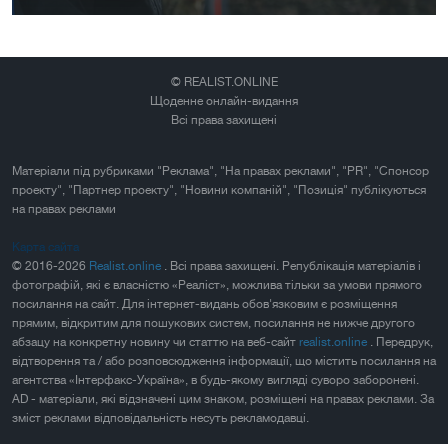
© REALIST.ONLINE
Щоденне онлайн-видання
Всі права захищені
Матеріали під рубриками "Реклама", "На правах реклами", "PR", "Спонсор
проекту", "Партнер проекту", "Новини компаній", "Позиція" публікуються
на правах реклами
Карта сайта
© 2016-2026
Realist.online
. Всі права захищені. Републікація матеріалів і
фотографій, які є власністю «Реаліст», можлива тільки за умови прямого
посилання на сайт. Для інтернет-видань обов'язковим є розміщення
прямим, відкритим для пошукових систем, посилання не нижче другого
абзацу на конкретну новину чи статтю на веб-сайт
realist.online
. Передрук,
відтворення та / або розповсюдження інформації, що містить посилання на
агентства «Інтерфакс-Україна», в будь-якому вигляді суворо заборонені.
AD - матеріали, які відзначені цим знаком, розміщені на правах реклами. За
зміст реклами відповідальність несуть рекламодавці.