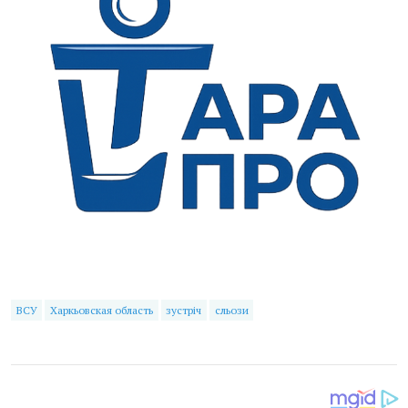
ВСУ
Харкьовская область
зустріч
сльози