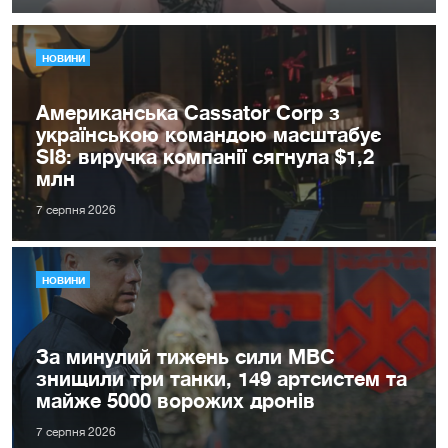
НОВИНИ
Американська Cassator Corp з
українською командою масштабує
SI8: виручка компанії сягнула $1,2
млн
7 серпня 2026
НОВИНИ
За минулий тижень сили МВС
знищили три танки, 149 артсистем та
майже 5000 ворожих дронів
7 серпня 2026