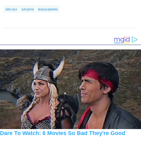
шкода
алергія
мандарини