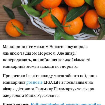
Мандарини є символом Нового року поряд з
ялинкою та Дідом Морозом. Але лікарі
попереджають, що поїдання великої кількості
мандаринів може зашкодити здоров'ю.
Про ризики і навіть шкоду масштабного поїдання
мандаринів
розповів
LIGA.Life з посиланням на
лікаря-дієтолога Людмилу Паламарчук та лікаря-
алерголога Майю Руселевича.
Найноворічніший десерт: простий та
Читай також: