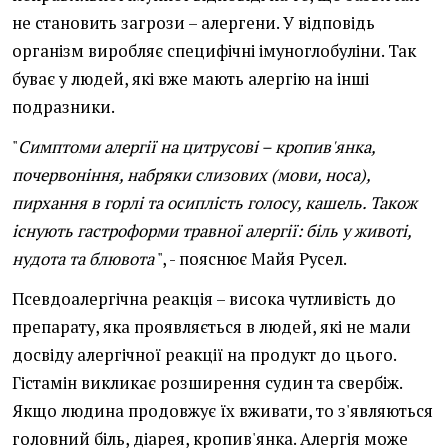
не становить загрози – алергени. У відповідь
організм виробляє специфічні імуноглобуліни. Так
буває у людей, які вже мають алергію на інші
подразники.
"
Симптоми алергії на цитрусові – кропив'янка,
почервоніння, набряки слизових (мови, носа),
пирхання в горлі та осиплість голосу, кашель. Також
існують гастроформи травної алергії: біль у животі,
нудота та блювота
", - пояснює Майя Русел.
Псевдоалергічна реакція – висока чутливість до
препарату, яка проявляється в людей, які не мали
досвіду алергічної реакції на продукт до цього.
Гістамін викликає розширення судин та свербіж.
Якщо людина продовжує їх вживати, то з'являються
головний біль, діарея, кропив'янка. Алергія може