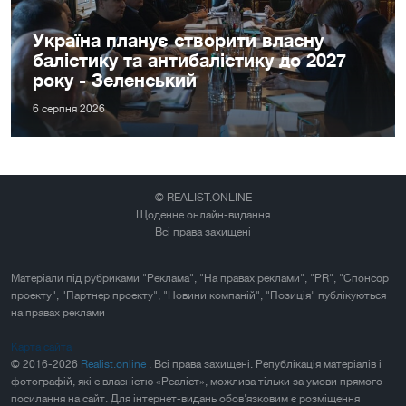
Україна планує створити власну
балістику та антибалістику до 2027
року - Зеленський
6 серпня 2026
© REALIST.ONLINE
Щоденне онлайн-видання
Всі права захищені
Матеріали під рубриками "Реклама", "На правах реклами", "PR", "Спонсор
проекту", "Партнер проекту", "Новини компаній", "Позиція" публікуються
на правах реклами
Карта сайта
© 2016-2026
Realist.online
. Всі права захищені. Републікація матеріалів і
фотографій, які є власністю «Реаліст», можлива тільки за умови прямого
посилання на сайт. Для інтернет-видань обов'язковим є розміщення