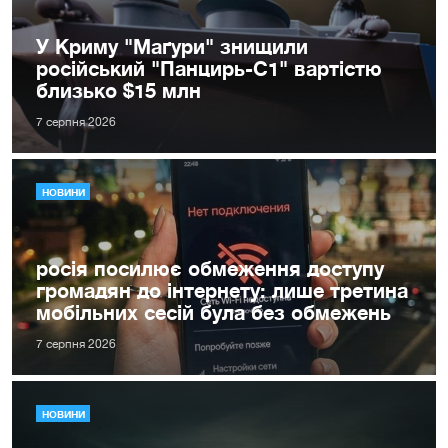
У Криму "Маґури" знищили
російський "Панцирь-С1" вартістю
близько $15 млн
7 серпня 2026
НОВИНИ
росія посилює обмеження доступу
громадян до інтернету: лише третина
мобільних сесій була без обмежень
7 серпня 2026
НОВИНИ