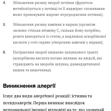
Збільшення ризику хвороб печінки (фруктоза
метаболізується у печінці та її надмірне споживання
може провокувати жирове переродження печінки);
Збільшення ризику каміння в нирках (організм
засвоює стільки вітаміну С, скільки йому потрібно,
решта виводиться із сечею, а надлишок аскорбінової
кислоти у сечі сприяє утворенню каменів у нирках);
Погіршення хвороб кишково-шлункового тракту
(аскорбінова кислота погано впливає на людей, які
страждають на хвороби шлунка, дванадцятипалої
кишки та кишечника).
Виникнення алергії
Існує два види алергічної реакції: істинна та
псевдоалергія. Перша виникає внаслідок
неправильної імунної відповіді на те, що зазвичай