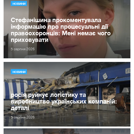
НОВИНИ
Стефанішина прокоментувала
інформацію про процесуальні дії
правоохоронців: Мені немає чого
приховувати
5 серпня 2026
НОВИНИ
росія руйнує логістику та
виробництво українських компаній:
деталі
5 серпня 2026