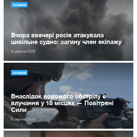
НОВИНИ
Вчора ввечері росія атакувала
цивільне судно: загину член екіпажу
6 серпня 2026
НОВИНИ
Внаслідок ворожого обстрілу є
влучання у 18 місцях — Повітряні
Сили
6 серпня 2026