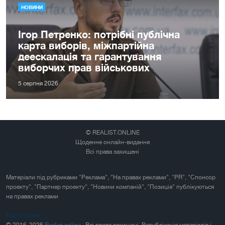
НОВИНИ
Ігор Петренко: потрібні публічна
карта виборів, міжпартійна
деескалація та гарантування
виборчих прав військових
5 серпня 2026
© REALIST.ONLINE
Щоденне онлайн-видання
Всі права захищені
Матеріали під рубриками "Реклама", "На правах реклами", "PR", "Спонсор
проекту", "Партнер проекту", "Новини компаній", "Позиція" публікуються
на правах реклами
Карта сайта