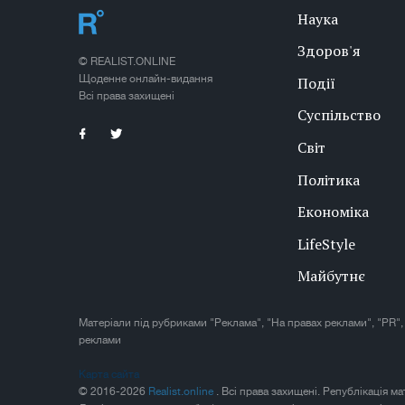
Наука
Здоров'я
© REALIST.ONLINE
Щоденне онлайн-видання
Події
Всі права захищені
Суспільство
Світ
Політика
Економіка
LifeStyle
Майбутнє
Матеріали під рубриками "Реклама", "На правах реклами", "PR",
реклами
Карта сайта
© 2016-2026
Realist.online
. Всі права захищені. Републікація м