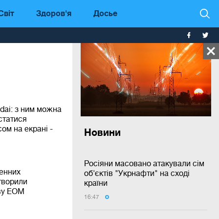
Світ
Здоров'я
Досье
dai: з ним можна
статися
ом на екрані -
Новини
Росіяни масовано атакували сім
енних
об'єктів "Укрнафти" на сході
творили
країни
ву ЕОМ
16:47