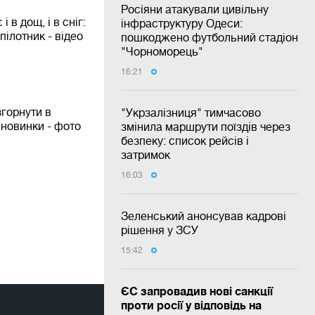
Росіяни атакували цивільну
і в дощ, і в сніг:
інфраструктуру Одеси:
пілотник - відео
пошкоджено футбольний стадіон
"Чорноморець"
16:21
згорнути в
"Укрзалізниця" тимчасово
і новинки - фото
змінила маршрути поїздів через
безпеку: список рейсів і
затримок
16:03
Зеленський анонсував кадрові
рішення у ЗСУ
15:42
ЄС запровадив нові санкції
проти росії у відповідь на