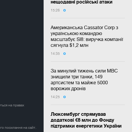
нещодавні російські атаки
15:26
Американська Cassator Corp з
українською командою
масштабує SI8: виручка компанії
сягнула $1,2 млн
14:35
За минулий тижень сили МВС
знищили три танки, 149
артсистем та майже 5000
ворожих дронів
14:25
ться на правах
Люксембург спрямував
додаткові €8 млн до Фонду
підтримки енергетики України
ого посилання на сайт.