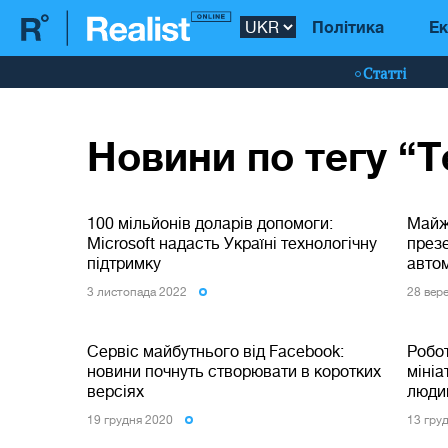
Політика
Ек
Статті
Новини по тегу “Т
100 мільйонів доларів допомоги:
Майж
Microsoft надасть Україні технологічну
през
підтримку
автом
3 листопада 2022
28 вер
Сервіс майбутнього від Facebook:
Робо
новини почнуть створювати в коротких
мініа
версіях
людин
19 грудня 2020
13 гру