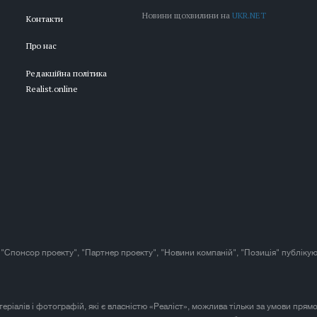
Новини щохвилини на
UKR.NET
Контакти
Про нас
Редакційна політика
Realist.online
 "Спонсор проекту", "Партнер проекту", "Новини компаній", "Позиція" публікую
атеріалів і фотографій, які є власністю «Реаліст», можлива тільки за умови прям