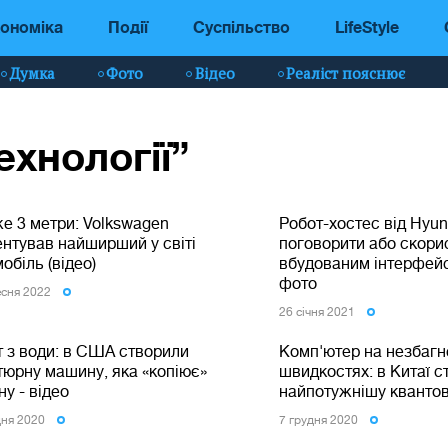
ономіка
Події
Суспільство
LifeStyle
Думка
Фото
Відео
Реаліст пояснює
ехнології”
е 3 метри: Volkswagen
Робот-хостес від Hyun
ентував найширший у світі
поговорити або скори
обіль (відео)
вбудованим інтерфейс
фото
есня 2022
26 сiчня 2021
т з води: в США створили
Комп'ютер на незбагн
тюрну машину, яка «копіює»
швидкостях: в Китаї с
у - відео
найпотужнішу кванто
дня 2020
7 грудня 2020