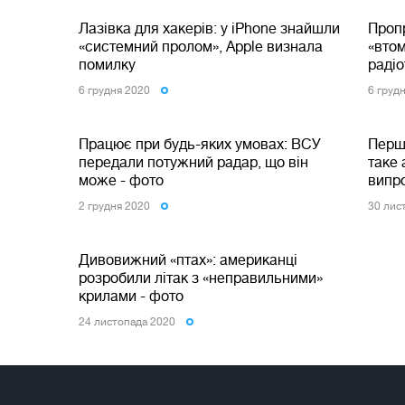
Лазівка для хакерів: у iPhone знайшли
Пропр
«системний пролом», Apple визнала
«вто
помилку
радіо
6 грудня 2020
6 груд
Працює при будь-яких умовах: ВСУ
Перши
передали потужний радар, що він
таке 
може - фото
випро
2 грудня 2020
30 лис
Дивовижний «птах»: американці
розробили літак з «неправильними»
крилами - фото
24 листопада 2020