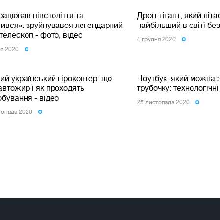
ацював півстоліття та
Дрон-гігант, який літає 
мився»: зруйнувався легендарний
найбільший в світі без
телескоп - фото, відео
4 грудня 2020
ня 2020
й український гірокоптер: що
Ноутбук, який можна 
автожир і як проходять
трубочку: технологічн
бування - відео
25 листопада 2020
топада 2020