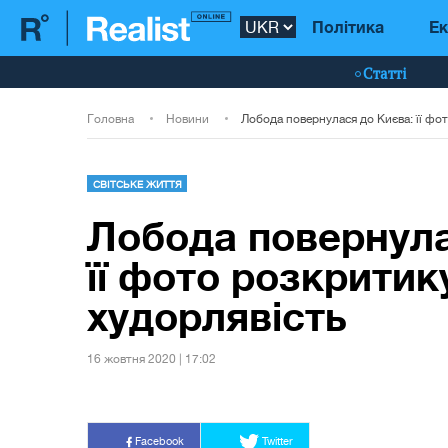
Політика
Ек
Статті
Головна
Новини
СВІТСЬКЕ ЖИТТЯ
Лобода повернула
її фото розкритик
худорлявість
16 жовтня 2020 | 17:02
Facebook
Twitter