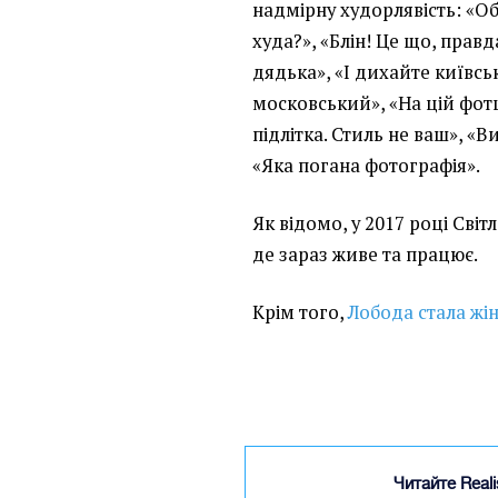
надмірну худорлявість: «Об
худа?», «Блін! Це що, правда
дядька», «І дихайте київс
московський», «На цій фотц
підлітка. Стиль не ваш», «Ви
«Яка погана фотографія».
Як відомо, у 2017 році Світ
де зараз живе та працює.
Крім того,
Лобода стала жін
Читайте Real