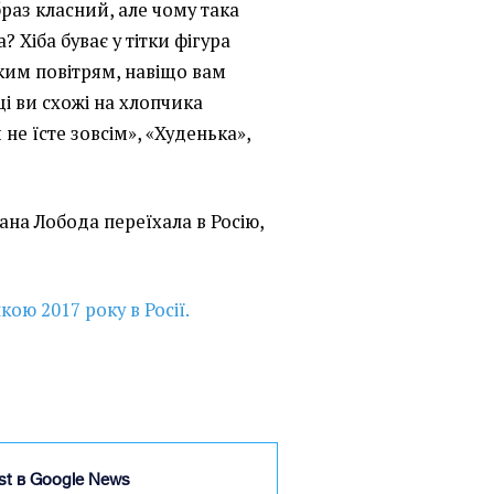
раз класний, але чому така
? Хіба буває у тітки фігура
ьким повітрям, навіщо вам
і ви схожі на хлопчика
 не їсте зовсім», «Худенька»,
лана Лобода переїхала в Росію,
кою 2017 року в Росії.
ist в Google News