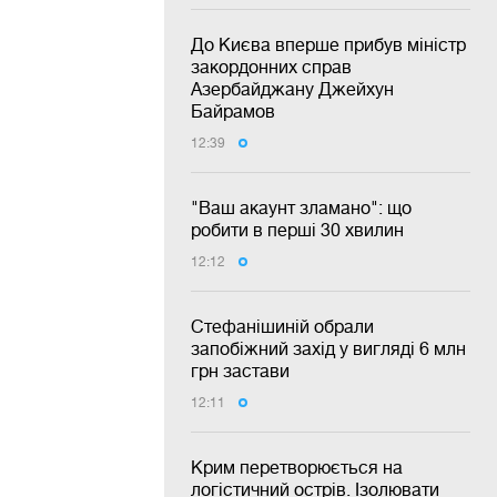
До Києва вперше прибув міністр
закордонних справ
Азербайджану Джейхун
Байрамов
12:39
"Ваш акаунт зламано": що
робити в перші 30 хвилин
12:12
Стефанішиній обрали
запобіжний захід у вигляді 6 млн
грн застави
12:11
Крим перетворюється на
логістичний острів. Ізолювати