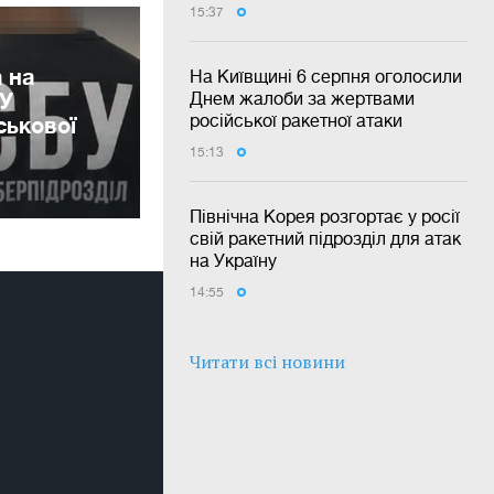
15:37
 на
На Київщині 6 серпня оголосили
БУ
Днем жалоби за жертвами
російської ракетної атаки
ськової
15:13
Північна Корея розгортає у росії
свій ракетний підрозділ для атак
на Україну
14:55
Читати всі новини