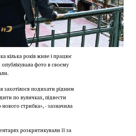
ка кілька років живе і працює
й опублікувала фото в своєму
али.
ня захотілося подихати рідним
дити по вуличках, підвести
о нового стрибка», - зазначила
ентарях розкритикували її за