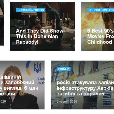
НОВИНИ
анішиній
и запобіжний
росія атакувала заліз
 у вигляді 6 млн
інфраструктуру Харкі
астави
загиблі та поранені
2026
6 серпня 2026