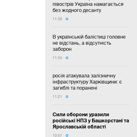
півострів Україна намагається
без жодного десанту
11:38
В українській балістиці головне
не відстань, а відсутність
заборон
11:34
росія атакувала залізничну
інфраструктуру Харківщини: є
загиблі та поранені
11:21
Сили оборони уразили
російські НПЗ у Башкорстані та
Ярославській області
10:57