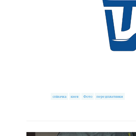
співачка
киев
Фото
передплатники