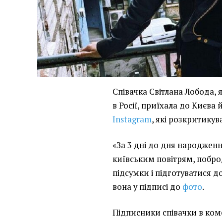
Співачка Світлана Лобода, я
в Росії, приїхала до Києва 
Іnstagram
, які розкритикув
«За 3 дні до дня народжен
київським повітрям, побро
підсумки і підготуватися д
вона у підписі до
фото
.
Підписники співачки в ком