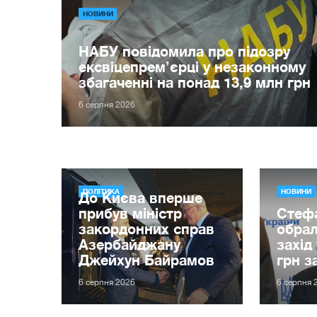
НОВИНИ
НАБУ повідомила про підозру
ексвіцепрем’єрці у незаконному
збагаченні на понад 13,9 млн грн
6 серпня 2026
ПОЛІТИКА
НОВИНИ
До Києва вперше
прибув міністр
Стеф
закордонних справ
обрал
Азербайджану
захід
Джейхун Байрамов
грн з
6 серпня 2026
6 серпня 