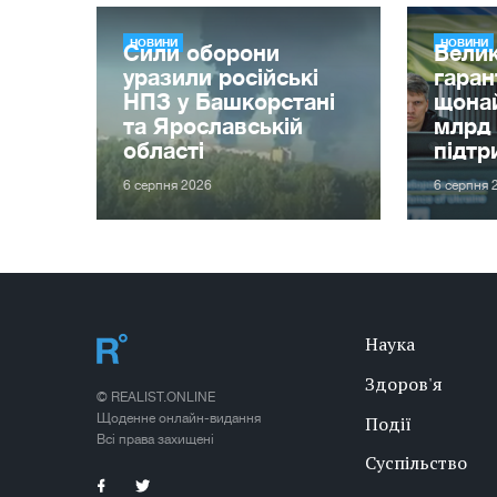
НОВИНИ
НОВИНИ
Сили оборони
Велик
уразили російські
гаран
НПЗ у Башкорстані
щона
та Ярославській
млрд 
області
підтр
6 серпня 2026
6 серпня 
Наука
Здоров'я
© REALIST.ONLINE
Щоденне онлайн-видання
Події
Всі права захищені
Суспільство