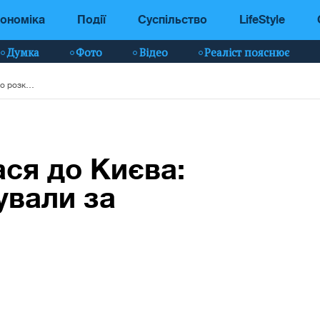
ономіка
Події
Суспільство
LifeStyle
Думка
Фото
Відео
Реаліст пояснює
Лобода повернулася до Києва: її фото розкритикували за худорлявість
ся до Києва:
ували за