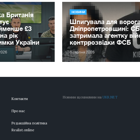
НОВИНИ
а Британія
тує
Шпигувала для ворога
йменше £3
Дніпропетровщині: С
на рік
затримала агентку вій
имки України
контррозвідки ФСБ
2026
6 серпня 2026
Новини щохвилини на
UKR.NET
Контакти
Про нас
Редакційна політика
Realist.online