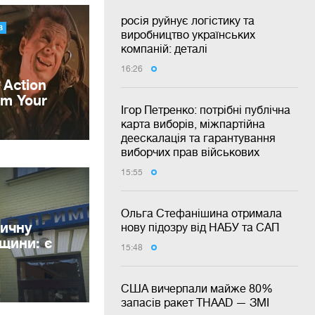
росія руйнує логістику та
виробництво українських
компаній: деталі
16:26
Ігор Петренко: потрібні публічна
карта виборів, міжпартійна
деескалація та гарантування
виборчих прав військових
15:55
Ольга Стефанішина отримала
ничну
нову підозру від НАБУ та САП
вщини: є
15:48
США вичерпали майже 80%
запасів ракет THAAD — ЗМІ