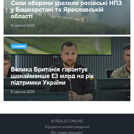
Сили оборони уразили російські НПЗ
у Башкорстані та Ярославській
області
6 серпня 2026
НОВИНИ
Велика Британія гарантує
щонайменше £3 млрд на рік
підтримки України
6 серпня 2026
© REALIST.ONLINE
Щоденне онлайн-видання
Всі права захищені