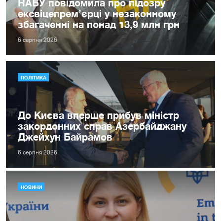
НАБУ повідомила про підозру
ексвіцепрем’єрці у незаконному
збагаченні на понад 13,9 млн грн
6 серпня 2026
ПОЛІТИКА
До Києва вперше прибув міністр
закордонних справ Азербайджану
Джейхун Байрамов
6 серпня 2026
НОВИНИ