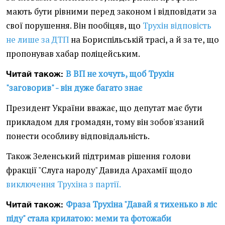
мають бути рівними перед законом і відповідати за
свої порушення. Він пообіцяв, що
Трухін відповість
не лише за ДТП
на Бориспільській трасі, а й за те, що
пропонував хабар поліцейським.
В ВП не хочуть, щоб Трухін
Читай також:
"заговорив" - він дуже багато знає
Президент України вважає, що депутат має бути
прикладом для громадян, тому він зобов'язаний
понести особливу відповідальність.
Також Зеленський підтримав рішення голови
фракції "Слуга народу" Давида Арахамії щодо
виключення Трухіна з партії.
Фраза Трухіна "Давай я тихенько в ліс
Читай також:
піду" стала крилатою: меми та фотожаби