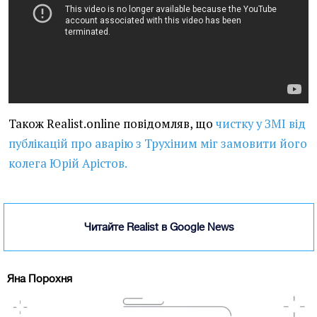
Також Realist.online повідомляв, що
чистку у ЗМІ від
публікацій про аварію з Трухіним міг замовити його
колега Юрій Арістов.
Читайте Realist в Google News
Яна Порохня