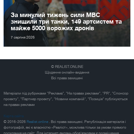
За минулий тижень сили МВС
знищили три танки, 149 артсистем та
майже 5000 ворожих дронів
7 серпня 2026
© REALIST.ONLINE
Щоденне онлайн-видання
Всі права захищені
Матеріали під рубриками "Реклама", "На правах реклами", "PR", "Спонсор
проекту", "Партнер проекту", "Новини компаній", "Позиція" публікуються
на правах реклами
Карта сайта
© 2016-2026
Realist.online
. Всі права захищені. Републікація матеріалів і
фотографій, які є власністю «Реаліст», можлива тільки за умови прямого
посилання на сайт. Для інтернет-видань обов'язковим є розміщення