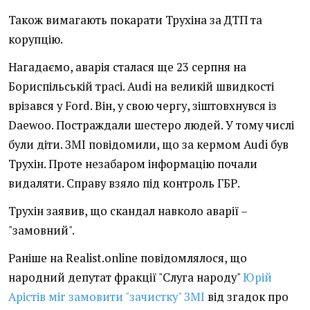
Також вимагають покарати Трухіна за ДТП та
корупцію.
Нагадаємо, аварія сталася ще 23 серпня на
Бориспільській трасі. Audi на великій швидкості
врізався у Ford. Він, у свою чергу, зіштовхнувся із
Daewoo. Постраждали шестеро людей. У тому числі
були діти. ЗМІ повідомили, що за кермом Audi був
Трухін. Проте незабаром інформацію почали
видаляти. Справу взяло під контроль ГБР.
Трухін заявив, що скандал навколо аварії –
"замовний".
Раніше на Realist.online повідомлялося, що
народний депутат фракції "Слуга народу"
Юрій
Арістів міг замовити "зачистку" ЗМІ
від згадок про