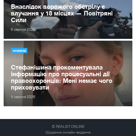
Внаслідок ворожого обстрілу є
влучання у 18 місцях — Повітряні
Сили
6 серпня 2026
НОВИНИ
Стефанішина прокоментувала
інформацію про процесуальні дії
правоохоронців: Мені немає чого
приховувати
5 серпня 2026
© REALIST.ONLINE
Щоденне онлайн-видання