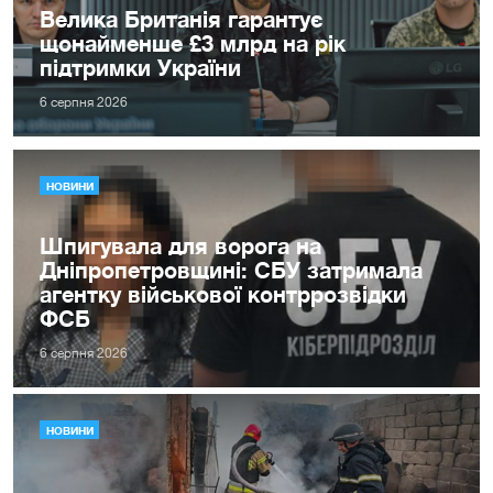
Велика Британія гарантує
щонайменше £3 млрд на рік
підтримки України
6 серпня 2026
НОВИНИ
Шпигувала для ворога на
Дніпропетровщині: СБУ затримала
агентку військової контррозвідки
ФСБ
6 серпня 2026
НОВИНИ