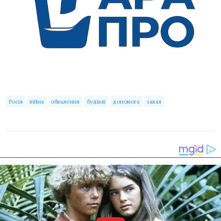
Росія
війна
обвалення
будівлі
допомога
завал