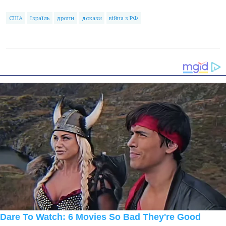
США
Ізраїль
дрони
докази
війна з РФ