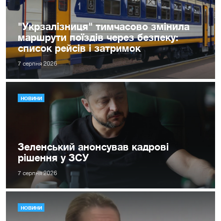
"Укрзалізниця" тимчасово змінила
маршрути поїздів через безпеку:
список рейсів і затримок
7 серпня 2026
НОВИНИ
Зеленський анонсував кадрові
рішення у ЗСУ
7 серпня 2026
НОВИНИ