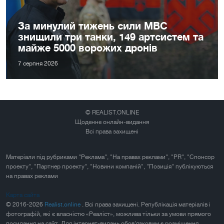
За минулий тижень сили МВС
знищили три танки, 149 артсистем та
майже 5000 ворожих дронів
7 серпня 2026
© REALIST.ONLINE
Щоденне онлайн-видання
Всі права захищені
Матеріали під рубриками "Реклама", "На правах реклами", "PR", "Спонсор
проекту", "Партнер проекту", "Новини компаній", "Позиція" публікуються
на правах реклами
Карта сайта
© 2016-2026
Realist.online
. Всі права захищені. Републікація матеріалів і
фотографій, які є власністю «Реаліст», можлива тільки за умови прямого
посилання на сайт. Для інтернет-видань обов'язковим є розміщення