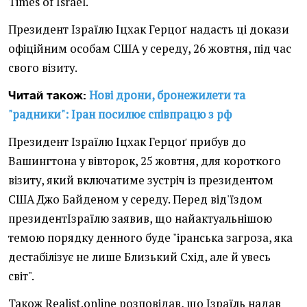
Times of Israel.
Президент Ізраїлю Іцхак Герцоґ надасть ці докази
офіційним особам США у середу, 26 жовтня, під час
свого візиту.
Нові дрони, бронежилети та
Читай також:
"радники": Іран посилює співпрацю з рф
Президент Ізраїлю Іцхак Герцоґ прибув до
Вашингтона у вівторок, 25 жовтня, для короткого
візиту, який включатиме зустріч із президентом
США Джо Байденом у середу. Перед від'їздом
президентІзраїлю заявив, що найактуальнішою
темою порядку денного буде "іранська загроза, яка
дестабілізує не лише Близький Схід, але й увесь
світ".
Також Realist.online розповідав, що Ізраїль надав