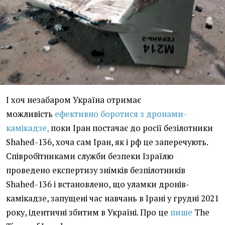
І хоч незабаром Україна отримає
можливість
ефективно боротися з дронами-
камікадзе,
поки Іран постачає до росії безілотники
Shahed-136, хоча сам Іран, як і рф це заперечують.
Співробітниками служби безпеки Ізраїлю
проведено експертизу знімків безпілотників
Shahed-136 і встановлено, що уламки дронів-
камікадзе, запущені час навчань в Ірані у грудні 2021
року, ідентичні збитим в Україні. Про це
пише
The