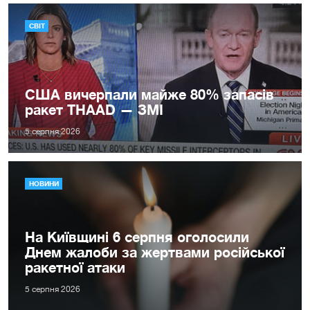
СВІТ
США вичерпали майже 80% запасів
ракет THAAD — ЗМІ
5 серпня 2026
НОВИНИ
На Київщині 6 серпня оголосили
Днем жалоби за жертвами російської
ракетної атаки
5 серпня 2026