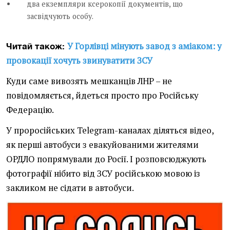
два екземпляри ксерокопії документів, що
засвідчують особу.
У Горлівці мінують завод з аміаком: у
Читай також:
провокації хочуть звинуватити ЗСУ
Куди саме вивозять мешканців ЛНР – не
повідомляється, йдеться просто про Російську
Федерацію.
У проросійських Telegram-каналах діляться відео,
як перші автобуси з евакуйованими жителями
ОРДЛО попрямували до Росії. І розповсюджують
фотографії нібито від ЗСУ російською мовою із
закликом не сідати в автобуси.