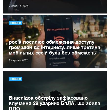
7 серпня 2026
НОВИНИ
росія посилює обмеження доступу
громадян до інтернету: лише третина
мобільних сесій була без обмежень
7 серпня 2026
НОВИНИ
Внаслідок обстрілу зафіксовано
влучання 29 ударних БпЛА: що збила
ППО