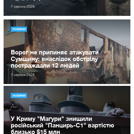
7 серпня 2026
НОВИНИ
Ворог не припиняє атакувати
Сумщину: внаслідок обстрілу
постраждали 12 людей
7 серпня 2026
НОВИНИ
У Криму "Маґури" знищили
російський "Панцирь-С1" вартістю
близько $15 млн