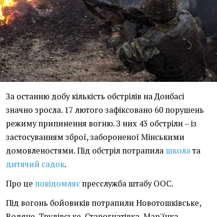
За останню добу кількість обстрілів на Донбасі
значно зросла. 17 лютого зафіксовано 60 порушень
режиму припинення вогню. З них 43 обстріли – із
застосуванням зброї, забороненої Мінськими
домовленостями. Під обстріл потрапила
школа
та
дитячий садок
.
Про це
повідомляє
пресслужба штабу ООС.
Під вогонь бойовиків потрапили Новотошківське,
Водяне, Трудівське, Старогнатівка, Мар'їнка,