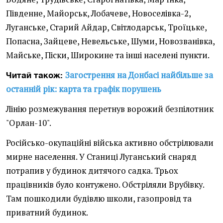
Південне, Майорськ, Лобачеве, Новоселівка-2,
Луганське, Старий Айдар, Світлодарськ, Троїцьке,
Попасна, Зайцеве, Невельське, Шуми, Новозванівка,
Майське, Піски, Широкине та інші населені пункти.
Загострення на Донбасі найбільше за
Читай також:
останній рік: карта та графік порушень
Лінію розмежування перетнув ворожий безпілотник
"Орлан-10".
Російсько-окупаційні війська активно обстрілювали
мирне населення. У Станиці Луганський снаряд
потрапив у будинок дитячого садка. Трьох
працівників було контужено. Обстріляли Врубівку.
Там пошкодили будівлю школи, газопровід та
приватний будинок.