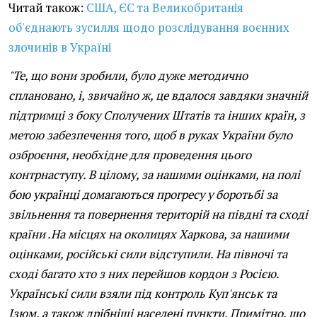
Читай також:
США, ЄС та Великобританія
об'єднають зусилля щодо розслідування воєнних
злочинів в Україні
"Те, що вони зробили, було дуже методично
сплановано, і, звичайно ж, це вдалося завдяки значній
підтримці з боку Сполучених Штатів та інших країн, з
метою забезпечення того, щоб в руках України було
озброєння, необхідне для проведення цього
контрнаступу. В цілому, за нашими оцінками, на полі
бою українці домагаються прогресу у боротьбі за
звільнення та повернення територій на півдні та сході
країни .На місцях на околицях Харкова, за нашими
оцінками, російські сили відступили. На півночі та
сході багато хто з них перейшов кордон з Росією.
Українські сили взяли під контроль Куп'янськ та
Ізюм, а також дрібніші населені пункти. Примітно, що