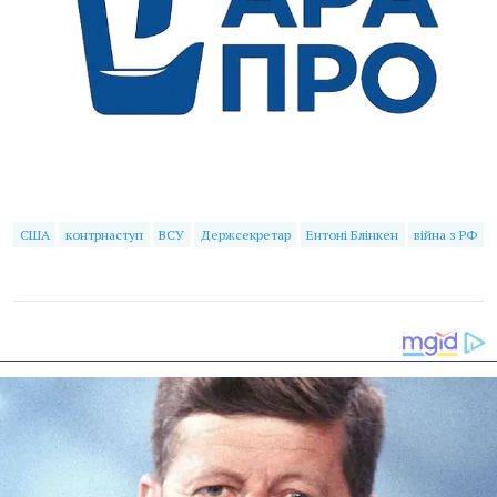
США
контрнаступ
ВСУ
Держсекретар
Ентоні Блінкен
війна з РФ