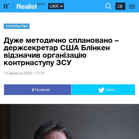
СУСПІЛЬСТВО
Дуже методично сплановано –
держсекретар США Блінкен
відзначив організацію
контрнаступу ЗСУ
13 вересня 2022 | 12:14
Facebook
Twitter