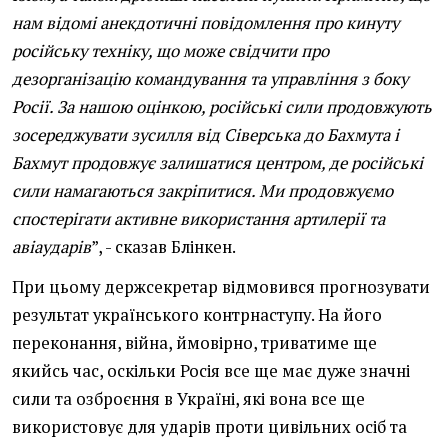
нам відомі анекдотичні повідомлення про кинуту
російську техніку, що може свідчити про
дезорганізацію командування та управління з боку
Росії. За нашою оцінкою, російські сили продовжують
зосереджувати зусилля від Сіверська до Бахмута і
Бахмут продовжує залишатися центром, де російські
сили намагаються закріпитися. Ми продовжуємо
спостерігати активне використання артилерії та
авіаударів
”, - сказав Блінкен.
При цьому держсекретар відмовився прогнозувати
результат українського контрнаступу. На його
переконання, війна, ймовірно, триватиме ще
якийсь час, оскільки Росія все ще має дуже значні
сили та озброєння в Україні, які вона все ще
використовує для ударів проти цивільних осіб та