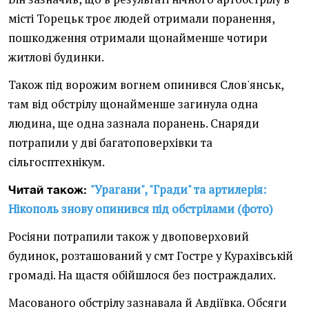
місті Торецьк троє людей отримали поранення,
пошкодження отримали щонайменше чотири
житлові будинки.
Також під ворожим вогнем опинився Слов'янськ,
там від обстрілу щонайменше загинула одна
людина, ще одна зазнала поранень. Снаряди
потрапили у дві багатоповерхівки та
сільгосптехнікум.
"Урагани", "Гради" та артилерія:
Читай також:
Нікополь знову опинився під обстрілами (фото)
Росіяни потрапили також у двоповерховий
будинок, розташований у смт Гостре у Курахівській
громаді. На щастя обійшлося без постраждалих.
Масованого обстрілу зазнавала й Авдіївка. Обсяги