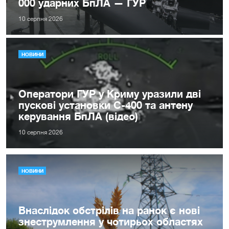
000 ударних БпЛА — ГУР
10 серпня 2026
НОВИНИ
Оператори ГУР у Криму уразили дві
пускові установки С-400 та антену
керування БпЛА (відео)
10 серпня 2026
НОВИНИ
Внаслідок обстрілів на ранок є нові
знеструмлення у чотирьох областях