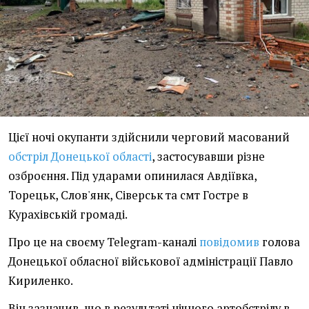
Цієї ночі окупанти здійснили черговий масований
обстріл Донецької області
, застосувавши різне
озброєння. Під ударами опинилася Авдіївка,
Торецьк, Слов'янк, Сіверськ та смт Гостре в
Курахівській громаді.
Про це на своєму Telegram-каналі
повідомив
голова
Донецької обласної військової адміністрації Павло
Кириленко.
Він зазначив, що в результаті нічного артобстрілу в