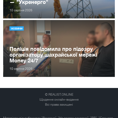
— "Укренерго"
10 серпня 2026
НОВИНИ
Поліція повідомила про підозру
організатору шахрайської мережі
Money 24/7
10 серпня 2026
© REALIST.ONLINE
Щоденне онлайн-видання
Всі права захищені
Матеріали під рубриками "Реклама", "На правах реклами", "PR", "Спонсор