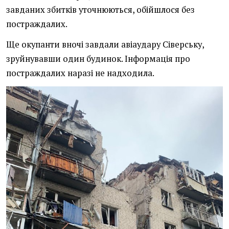
завданих збитків уточнюються, обійшлося без
постраждалих.
Ще окупанти вночі завдали авіаудару Сіверську,
зруйнувавши один будинок. Інформація про
постраждалих наразі не надходила.