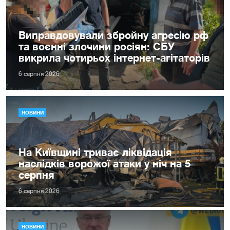
Виправдовували збройну агресію рф
та воєнні злочини росіян: СБУ
викрила чотирьох інтернет-агітаторів
6 серпня 2026
НОВИНИ
На Київщині триває ліквідація
наслідків ворожої атаки у ніч на 5
серпня
6 серпня 2026
НОВИНИ