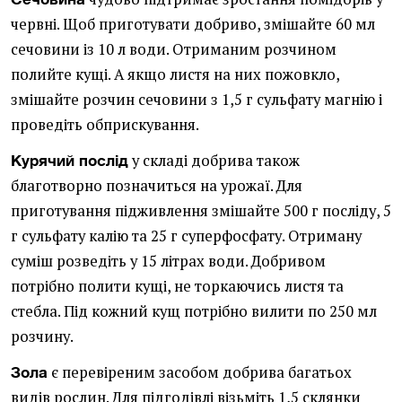
червні. Щоб приготувати добриво, змішайте 60 мл
сечовини із 10 л води. Отриманим розчином
полийте кущі. А якщо листя на них пожовкло,
змішайте розчин сечовини з 1,5 г сульфату магнію і
проведіть обприскування.
у складі добрива також
Курячий послід
благотворно позначиться на урожаї. Для
приготування підживлення змішайте 500 г посліду, 5
г сульфату калію та 25 г суперфосфату. Отриману
суміш розведіть у 15 літрах води. Добривом
потрібно полити кущі, не торкаючись листя та
стебла. Під кожний кущ потрібно вилити по 250 мл
розчину.
є перевіреним засобом добрива багатьох
Зола
видів рослин. Для підгодівлі візьміть 1,5 склянки