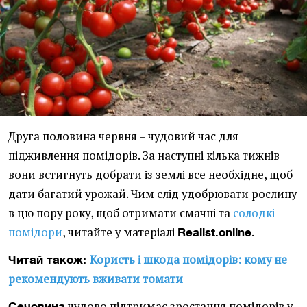
Друга половина червня – чудовий час для
підживлення помідорів. За наступні кілька тижнів
вони встигнуть добрати із землі все необхідне, щоб
дати багатий урожай. Чим слід удобрювати рослину
в цю пору року, щоб отримати смачні та
солодкі
помідори
, читайте у матеріалі
.
Realist.online
Користь і шкода помідорів: кому не
Читай також:
рекомендують вживати томати
чудово підтримає зростання помідорів у
Сечовина