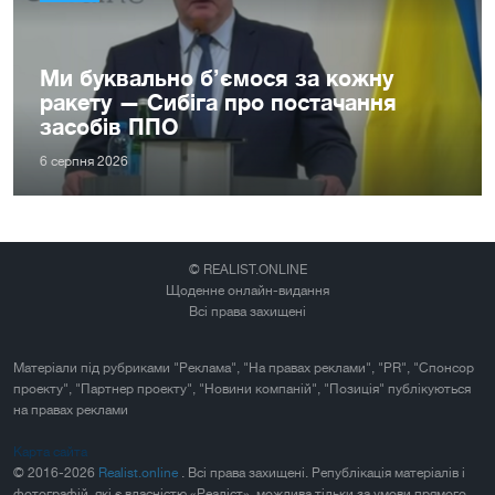
Ми буквально б’ємося за кожну
ракету — Сибіга про постачання
засобів ППО
6 серпня 2026
© REALIST.ONLINE
Щоденне онлайн-видання
Всі права захищені
Матеріали під рубриками "Реклама", "На правах реклами", "PR", "Спонсор
проекту", "Партнер проекту", "Новини компаній", "Позиція" публікуються
на правах реклами
Карта сайта
© 2016-2026
Realist.online
. Всі права захищені. Републікація матеріалів і
фотографій, які є власністю «Реаліст», можлива тільки за умови прямого