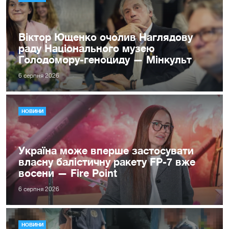
Віктор Ющенко очолив Наглядову
раду Національного музею
Голодомору-геноциду — Мінкульт
6 серпня 2026
НОВИНИ
Україна може вперше застосувати
власну балістичну ракету FP-7 вже
восени — Fire Point
6 серпня 2026
НОВИНИ