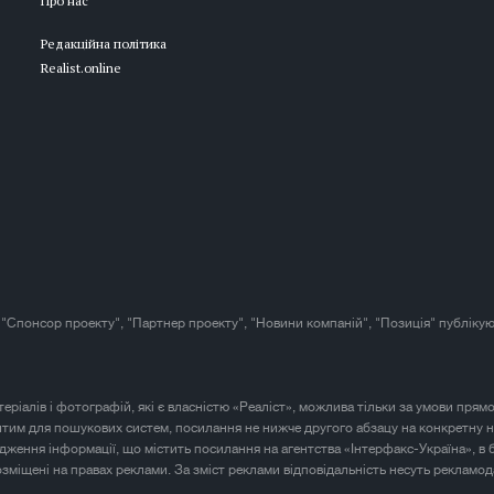
Про нас
Редакційна політика
Realist.online
 "Спонсор проекту", "Партнер проекту", "Новини компаній", "Позиція" публікую
атеріалів і фотографій, які є власністю «Реаліст», можлива тільки за умови прям
итим для пошукових систем, посилання не нижче другого абзацу на конкретну н
юдження інформації, що містить посилання на агентства «Інтерфакс-Україна», в 
розміщені на правах реклами. За зміст реклами відповідальність несуть рекламод