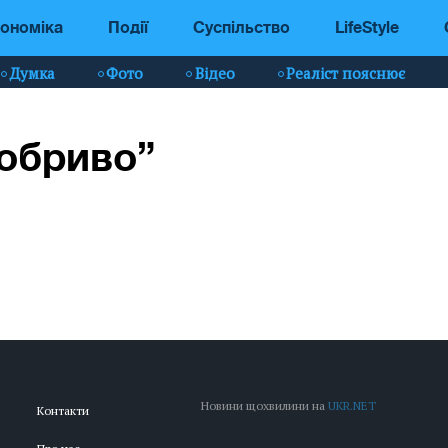
ономіка
Події
Суспільство
LifeStyle
Думка
Фото
Відео
Реаліст пояснює
добриво”
Новини щохвилини на
UKR.NET
Контакти