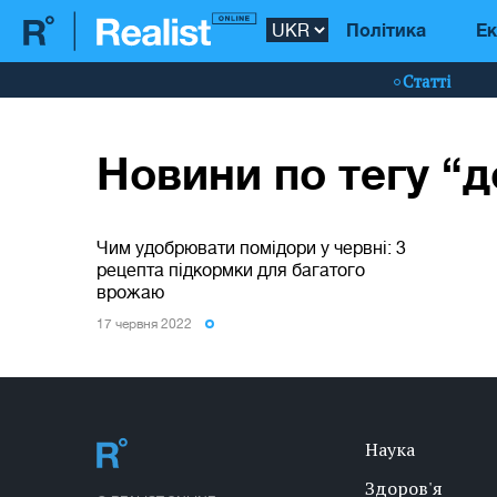
Політика
Ек
Статті
Новини по тегу “
Чим удобрювати помідори у червні: 3
рецепта підкормки для багатого
врожаю
17 червня 2022
Наука
Здоров'я