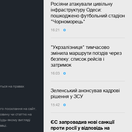
Росіяни атакували цивільну
інфраструктуру Одеси:
пошкоджено футбольний стадіон
"Чорноморець"
16:21
"Укрзалізниця" тимчасово
змінила маршрути поїздів через
безпеку: список рейсів і
затримок
16:03
ться на правах
Зеленський анонсував кадрові
рішення у ЗСУ
15:42
ого посилання на сайт.
овину чи статтю на
будь-якому вигляді
ЄС запровадив нові санкції
авці.
проти росії у відповідь на