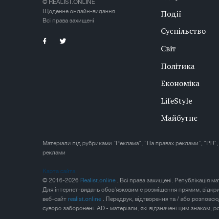
© REALIST.ONLINE
Щоденне онлайн-видання
Події
Всі права захищені
Суспільство
Світ
Політика
Економіка
LifeStyle
Майбутнє
Матеріали під рубриками "Реклама", "На правах реклами", "PR",
реклами
Карта сайта
© 2016-2026
Realist.online
. Всі права захищені. Републікація м
Для інтернет-видань обов'язковим є розміщення прямим, відкр
веб-сайт
realist.online
. Передрук, відтворення та / або розповс
суворо заборонені. AD - матеріали, які відзначені цим знаком, 