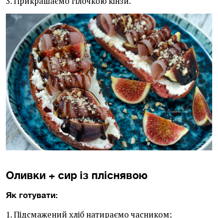
3. Прикрашаємо гілочкою кінзи.
Оливки + сир із пліснявою
Як готувати:
1. Підсмажений хліб натираємо часником;