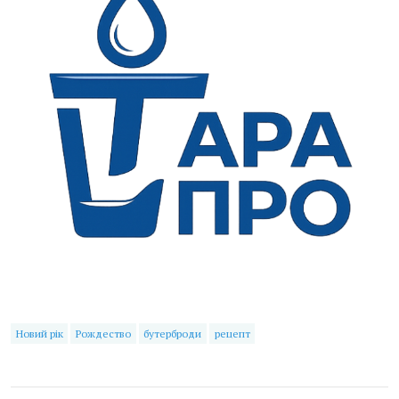
Новий рік
Рождество
бутерброди
рецепт