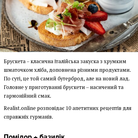
Брускета – класична італійська закуска з хрумким
шматочком хліба, доповнена різними продуктами.
По суті, це той самий бутерброд, але на новий лад.
Головне у приготуванні брускети – насичений та
гармонійний смак.
Realist.online розповідає 10 апетитних рецептів для
справжніх гурманів.
Помідор + базилік