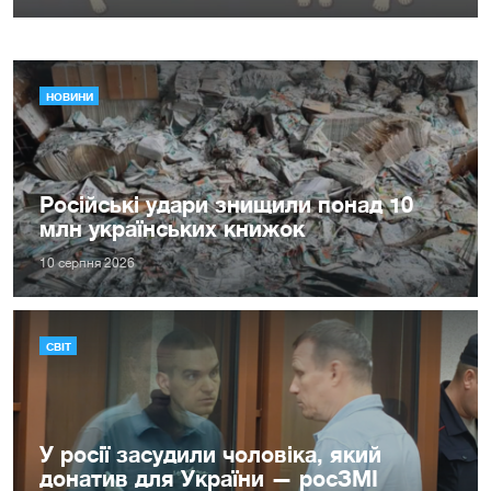
НОВИНИ
Російські удари знищили понад 10
млн українських книжок
10 серпня 2026
СВІТ
У росії засудили чоловіка, який
донатив для України — росЗМІ