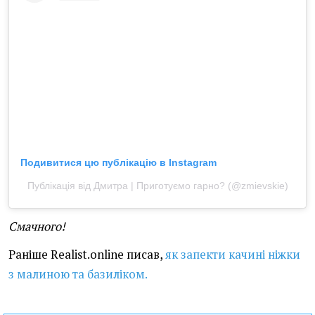
Подивитися цю публікацію в Instagram
Публікація від Дмитра | Приготуємо гарно? (@zmievskie)
Смачного!
Раніше Realist.online писав,
як запекти качині ніжки
з малиною та базиліком.