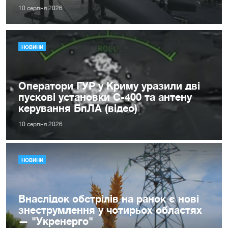
10 серпня 2026
НОВИНИ
Оператори ГУР у Криму уразили дві
пускові установки С-400 та антену
керування БпЛА (відео)
10 серпня 2026
НОВИНИ
Внаслідок обстрілів на ранок є нові
знеструмлення у чотирьох областях
— "Укренерго"