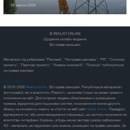
10 серпня 2026
© REALIST.ONLINE
Щоденне онлайн-видання
Всі права захищені
Матеріали під рубриками "Реклама", "На правах реклами", "PR", "Спонсор
проекту", "Партнер проекту", "Новини компаній", "Позиція" публікуються
на правах реклами
Карта сайта
© 2016-2026
Realist.online
. Всі права захищені. Републікація матеріалів і
фотографій, які є власністю «Реаліст», можлива тільки за умови прямого
посилання на сайт. Для інтернет-видань обов'язковим є розміщення
прямим, відкритим для пошукових систем, посилання не нижче другого
абзацу на конкретну новину чи статтю на веб-сайт
realist.online
. Передрук,
відтворення та / або розповсюдження інформації, що містить посилання на
агентства «Інтерфакс-Україна», в будь-якому вигляді суворо заборонені.
AD - матеріали, які відзначені цим знаком, розміщені на правах реклами. За