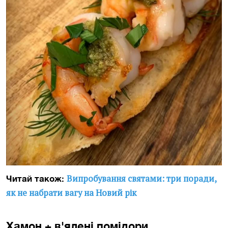
Випробування святами: три поради,
Читай також:
як не набрати вагу на Новий рік
Хамон + в'ялені помідори