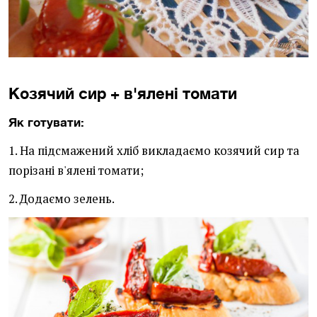
Козячий сир + в'ялені томати
Як готувати:
1. На підсмажений хліб викладаємо козячий сир та
порізані в'ялені томати;
2. Додаємо зелень.