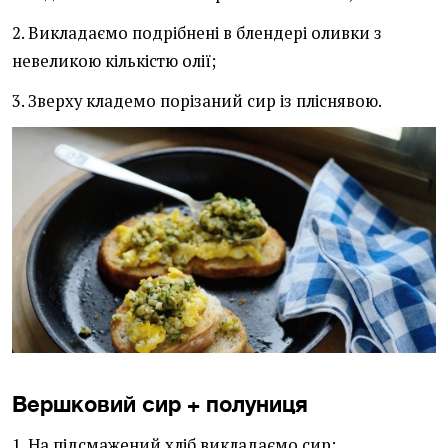
2. Викладаємо подрібнені в блендері оливки з
невеликою кількістю олії;
3. Зверху кладемо порізаний сир із пліснявою.
Вершковий сир + полуниця
1. На підсмажений хліб викладаємо сир;