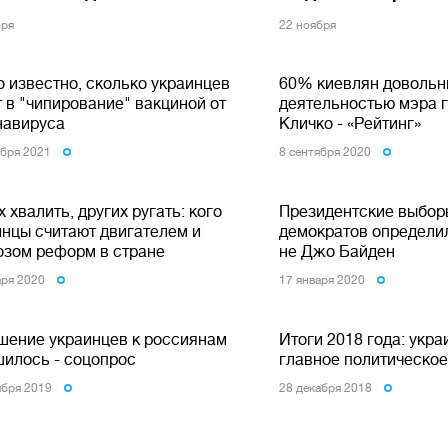
бря
22 ноября
о известно, сколько украинцев
60% киевлян доволь
 в "чипирование" вакциной от
деятельностью мэра 
навируса
Кличко - «Рейтинг»
ября 2021
8 сентября 2020
 хвалить, других ругать: кого
Президентские выбор
инцы считают двигателем и
демократов определи
озом реформ в стране
не Джо Байден
аря 2020
17 января 2020
шение украинцев к россиянам
Итоги 2018 года: укр
шилось - соцопрос
главное политическое
ября 2019
28 декабря 2018