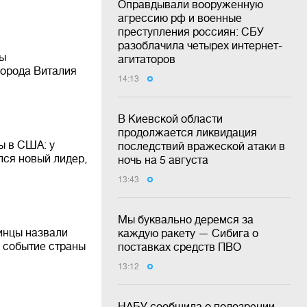
Оправдывали вооруженную
агрессию рф и военные
преступления россиян: СБУ
разоблачила четырех интернет-
ны
агитаторов
города Виталия
14:13
В Киевской области
продолжается ликвидация
ы в США: у
последствий вражеской атаки в
лся новый лидер,
ночь на 5 августа
13:43
Мы буквально деремся за
аинцы назвали
каждую ракету — Сибига о
 событие страны
поставках средств ПВО
13:12
НАБУ сообщила о подозрении