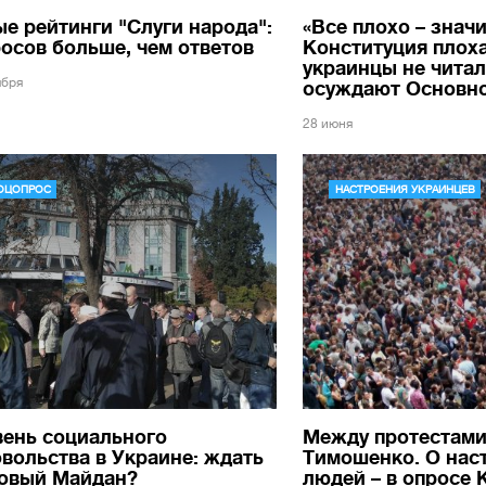
е рейтинги "Слуги народа":
«Все плохо – значи
осов больше, чем ответов
Конституция плоха
украинцы не читал
ября
осуждают Основн
28 июня
ОЦОПРОС
НАСТРОЕНИЯ УКРАИНЦЕВ
вень социального
Между протестами
вольства в Украине: ждать
Тимошенко. О нас
новый Майдан?
людей – в опросе