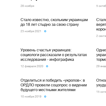
28 ноября
5 октя
Стало известно, скольким украинцам
Стал
до 18 лет стыдно за свою страну
верят
коро
23 ноября 2021
2 сент
Уровень счастья украинцев:
Одних
социологи рассказали о результатах
укра
исследования - инфографика
торм
12 февраля 2020
29 янв
Отделиться и победить «укропов»: в
Отно
ОРДЛО провели соцопрос о видении
ухуд
будущего местными жителями
15 окт
10 ноября 2019