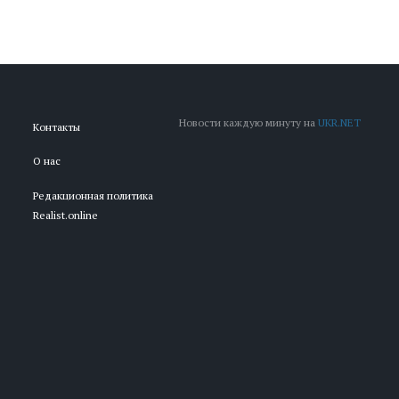
Новости каждую минуту на
UKR.NET
Контакты
О нас
Редакционная политика
Realist.online