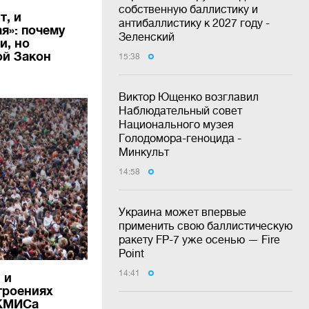
собственную баллистику и
т, и
антибаллистику к 2027 году -
я»: почему
Зеленский
и, но
ой Закон
15:38
Виктор Ющенко возглавил
Наблюдательный совет
Национального музея
Голодомора-геноцида -
Минкульт
14:58
Украина может впервые
применить свою баллистическую
ракету FP-7 уже осенью — Fire
Point
14:41
 и
троениях
 КМИСа