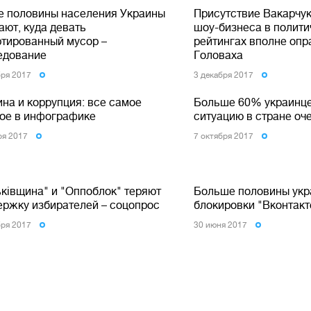
е половины населения Украины
Присутствие Вакарчук
ают, куда девать
шоу-бизнеса в полити
ртированный мусор –
рейтингах вполне опр
едование
Головаха
бря 2017
3 декабря 2017
ина и коррупция: все самое
Больше 60% украинце
ое в инфографике
ситуацию в стране о
ря 2017
7 октября 2017
ьківщина" и "Оппоблок" теряют
Больше половины укр
ержку избирателей – соцопрос
блокировки "Вконтак
бря 2017
30 июня 2017