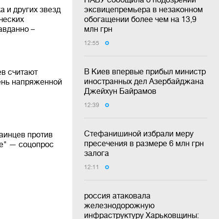
а и других звезд
эксвицепремьера в незаконном
ческих
обогащении более чем на 13,9
авданно –
млн грн
12:55
В Киев впервые прибыл министр
в считают
иностранных дел Азербайджана
чень напряженной
Джейхун Байрамов
12:39
Стефанишиной избрали меру
аинцев против
пресечения в размере 6 млн грн
те" — соцопрос
залога
12:11
россия атаковала
железнодорожную
инфраструктуру Харьковщины: