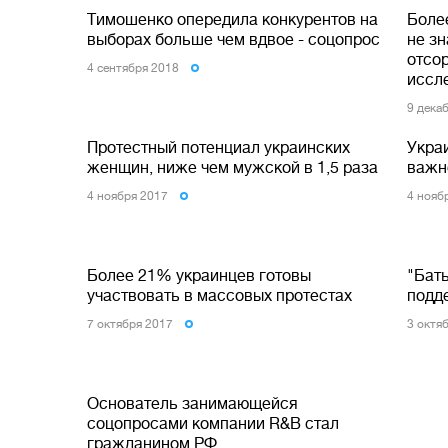
Тимошенко опередила конкурентов на
Боле
выборах больше чем вдвое - соцопрос
не зн
отсо
4 сентября 2018
иссл
9 дека
Протестный потенциал украинских
Укра
женщин, ниже чем мужской в 1,5 раза
важн
4 ноября 2017
4 нояб
Более 21% украинцев готовы
"Бат
участвовать в массовых протестах
подд
7 октября 2017
3 октя
Основатель занимающейся
соцопросами компании R&B стал
гражданином РФ