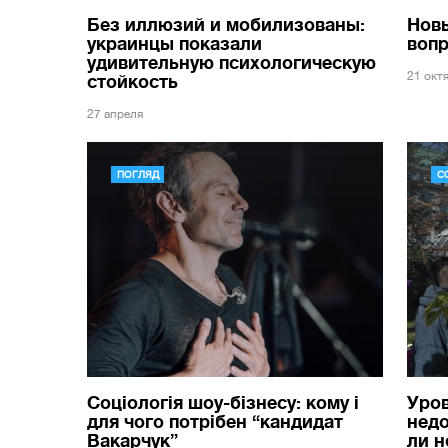
Без иллюзий и мобилизованы:
Новы
украинцы показали
вопр
удивительную психологическую
21 окт
стойкость
27 апреля
ПОГЛЯД
С
Соціологія шоу-бізнесу: кому і
Уро
для чого потрібен “кандидат
недо
Вакарчук”
ли 