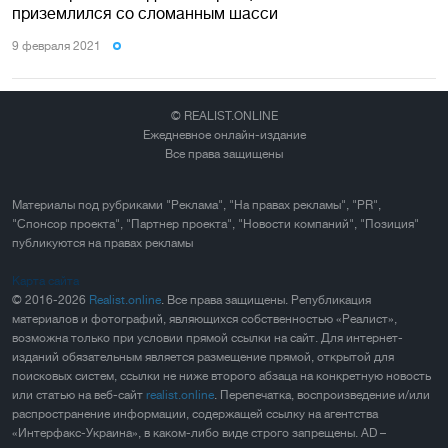
приземлился со сломанным шасси
9 февраля 2021
© REALIST.ONLINE
Ежедневное онлайн-издание
Все права защищены
Материалы под рубриками "Реклама", "На правах рекламы", "PR",
"Спонсор проекта", "Партнер проекта", "Новости компаний", "Позиция"
публикуются на правах рекламы
Карта сайта
© 2016-2026
Realist.online
. Все права защищены. Републикация
материалов и фотографий, являющихся собственностью «Реалист»,
возможна только при условии прямой ссылки на сайт. Для интернет-
изданий обязательным является размещение прямой, открытой для
поисковых систем, ссылки не ниже второго абзаца на конкретную новость
или статью на веб-сайт
realist.online
. Перепечатка, воспроизведение и/или
распространение информации, содержащей ссылку на агентства
«Интерфакс-Украина», в каком-либо виде строго запрещены. AD –