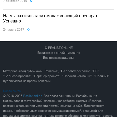
7 сентября 2019
На мышах испытали омолаживающий препарат.
Успешно
24 марта 2017
© REALIST.ONLINE
Ежедневное онлайн-издание
Все права защищены
Материалы под рубриками "Реклама", "На правах рекламы", "PR",
"Спонсор проекта", "Партнер проекта", "Новости компаний", "Позиция"
публикуются на правах рекламы
Карта сайта
© 2016-2026
Realist.online
. Все права защищены. Републикация
материалов и фотографий, являющихся собственностью «Реалист»,
возможна только при условии прямой ссылки на сайт. Для интернет-
изданий обязательным является размещение прямой, открытой для
поисковых систем, ссылки не ниже второго абзаца на конкретную новость