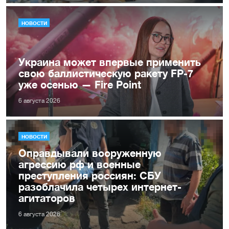
НОВОСТИ
Украина может впервые применить
свою баллистическую ракету FP-7
уже осенью — Fire Point
6 августа 2026
НОВОСТИ
Оправдывали вооруженную
агрессию рф и военные
преступления россиян: СБУ
разоблачила четырех интернет-
агитаторов
6 августа 2026