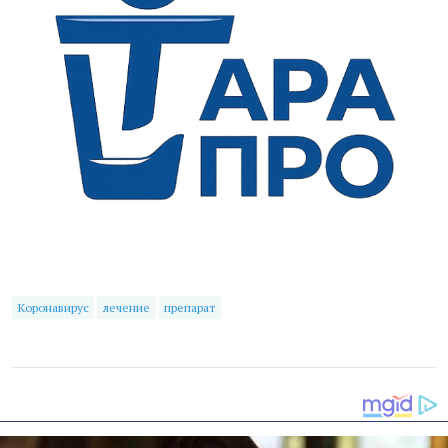
Коронавирус
лечение
препарат