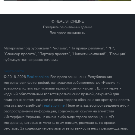
© REALIST.ONLINE
Ежедневное онлайн-издание
Все права защищены
Материалы под рубриками "Реклама", "На правах рекламы", "PR",
"Спонсор проекта", "Партнер проекта", "Новости компаний", "Позиция"
публикуются на правах рекламы
Карта сайта
© 2016-2026
Realist.online
. Все права защищены. Републикация
материалов и фотографий, являющихся собственностью «Реалист»,
возможна только при условии прямой ссылки на сайт. Для интернет-
изданий обязательным является размещение прямой, открытой для
поисковых систем, ссылки не ниже второго абзаца на конкретную новость
или статью на веб-сайт
realist.online
. Перепечатка, воспроизведение и/или
распространение информации, содержащей ссылку на агентства
«Интерфакс-Украина», в каком-либо виде строго запрещены. AD –
материалы, которые отмечены этим знаком, размещены на правах
рекламы. За содержание рекламы ответственность несут рекламодатели.