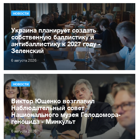
НОВОСТИ
Украина планирует создать
собственную баллистику и
антибаллистику к 2027 году -
Зеленский
6 августа 2026
НОВОСТИ
Виктор Ющенко возглавил
Наблюдательный совет
Национального музея Голодомора-
геноцида - Минкульт
6 августа 2026