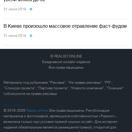
31 июля 2018
В Киеве произошло массовое отравление фаст-фудом
31 июля 2018
© REALIST.ONLINE
Ежедневное онлайн-издание
Все права защищены
Материалы под рубриками "Реклама", "На правах рекламы", "PR",
"Спонсор проекта", "Партнер проекта", "Новости компаний", "Позиция"
публикуются на правах рекламы
Карта сайта
© 2016-2026
Realist.online
. Все права защищены. Републикация
материалов и фотографий, являющихся собственностью «Реалист»,
возможна только при условии прямой ссылки на сайт. Для интернет-
изданий обязательным является размещение прямой, открытой для