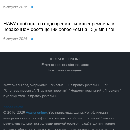
6 августа 2026
НАБУ сообщила о подозрении эксвицепремьера в
незаконном обогащении более чем на 13,9 млн грн
6 августа 2026
© REALIST.ONLINE
Ежедневное онлайн-издание
Все права защищены
Материалы под рубриками "Реклама", "На правах рекламы", "PR",
"Спонсор проекта", "Партнер проекта", "Новости компаний", "Позиция"
публикуются на правах рекламы
Карта сайта
© 2016-2026
Realist.online
. Все права защищены. Републикация
материалов и фотографий, являющихся собственностью «Реалист»,
возможна только при условии прямой ссылки на сайт. Для интернет-
изданий обязательным является размещение прямой, открытой для