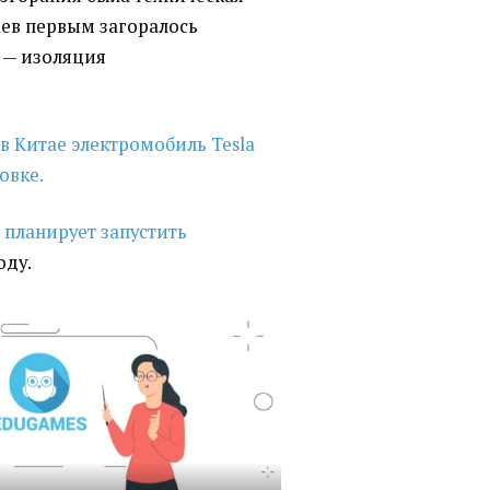
аев первым загоралось
% — изоляция
в Китае электромобиль Tesla
овке.
a
планирует запустить
оду.