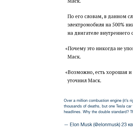
Маск.
По его словам, в данном с
электромобиля на 500% ниж
на двигателе внутреннего 
«
Почему это никогда не уп
Маск.
«
Возможно, есть хорошая и
уточнил Маск.
Over a million combustion engine (it’s ri
thousands of deaths, but one Tesla car f
headlines. Why the double standard? Thi
— Elon Musk (@elonmusk)
23 кв