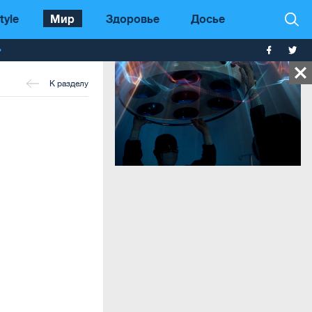
tyle
Мир
Здоровье
Досье
т
К разделу