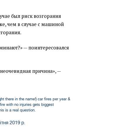
лучае был риск возгорания
е, чем в случае с машиной
сгорания.
оминают?» — поинтересовался
 неочевидная причина», —
ght there in the name!) car fires per year &
ire with no injuries gets biggest
s is a real question.
ітня 2019 р.