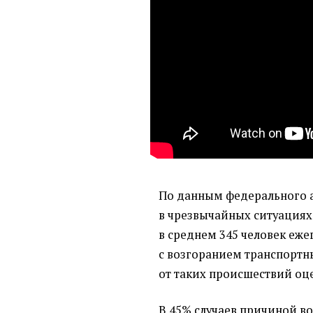
По данным федерального 
в чрезвычайных ситуациях 
в среднем 345 человек еже
с возгоранием транспортн
от таких происшествий оце
В 45% случаев причиной в