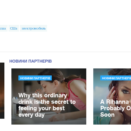
сша
СШа
электромобиль