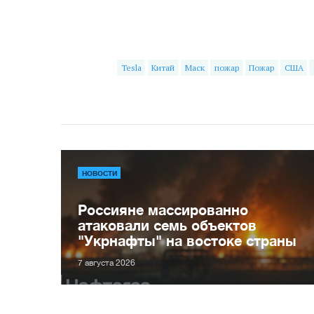
Tesla
Китай
Маск
пожар
Пожар
США
НОВОСТИ
Россияне массированно
атаковали семь объектов
"Укрнафты" на востоке страны
7 августа 2026