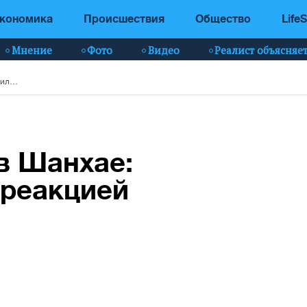
кономика
Происшествия
Общество
LifeS
Мнение
Фото
Видео
Реалист объясняе
Возгорание Tesla в Шанхае: Маск возмутился реакцией СМИ - видео
 в Шанхае:
 реакцией