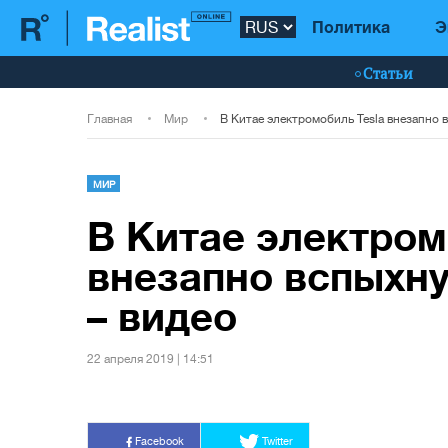
Политика
Э
Статьи
Главная
Мир
МИР
В Китае электром
внезапно вспыхну
– видео
22 апреля 2019 | 14:51
Facebook
Twitter