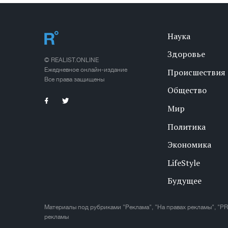
Наука
Здоровье
© REALIST.ONLINE
Ежедневное онлайн-издание
Происшествия
Все права защищены
Общество
Мир
Политика
Экономика
LifeStyle
Будущее
Материалы под рубриками "Реклама", "На правах рекламы", "PR
рекламы