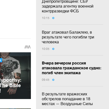
Днепропетровщине: СБУ
задержала агентку военной
контрразведки ФСБ
10:15
Враг атаковал Балаклею, в
результате чего погибли три
человека
10:05
Вчера вечером россия
атаковала гражданское судно:
погиб член экипажа
09:45
В результате вражеских
обстрелов попадание в 18
местах — Воздушные Силы