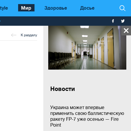
tyle
Мир
Здоровье
Досье
т
К разделу
Новости
Украина может впервые
применить свою баллистическую
ракету FP-7 уже осенью — Fire
Point