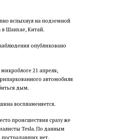
апно вспыхнул на подземной
 в Шанхае, Китай.
 наблюдения опубликовано
 микроблоге 21 апреля,
 припаркованного автомобиля
биться дым.
ашина воспламеняется.
сто происшествия сразу же
иалисты Tesla. По данным
 пострадавших нет.