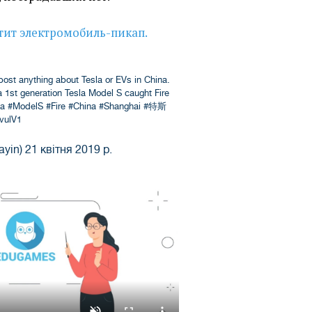
стит электромобиль-пикап.
 post anything about Tesla or EVs in China.
 1st generation Tesla Model S caught Fire
na
#ModelS
#Fire
#China
#Shanghai
#特斯
vulV1
ayin)
21 квітня 2019 р.