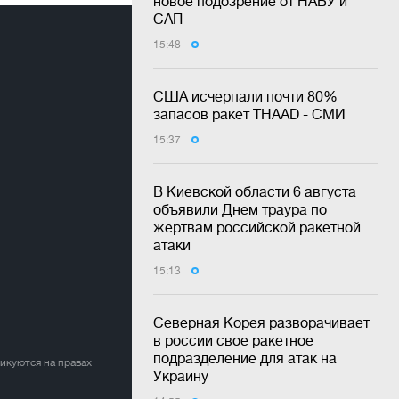
новое подозрение от НАБУ и
САП
15:48
США исчерпали почти 80%
запасов ракет THAAD - СМИ
15:37
В Киевской области 6 августа
объявили Днем траура по
жертвам российской ракетной
атаки
15:13
Северная Корея разворачивает
в россии свое ракетное
подразделение для атак на
ликуются на правах
Украину