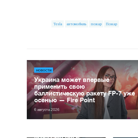
Tesla
автомобиль
пожар
Пожар
НОВОСТИ
Украина может впервые
применить свою
баллистическую ракету FP-7 уже
осенью — Fire Point
6 августа 2026
Оправдывали
вооруженную
агрессию рф и