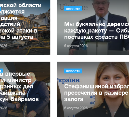
вской области
НОВОСТИ
олжается
идация
едствий
Мы буквально деремс
ской атаки в
каждую ракету — Сиби
на 5 августа
поставках средств П
 2026
6 августа 2026
А
НОВОСТИ
ев впервые
ыл министр
транных дел
Стефанишиной избрал
байджана
пресечения в размере
хун Байрамов
залога
 2026
6 августа 2026