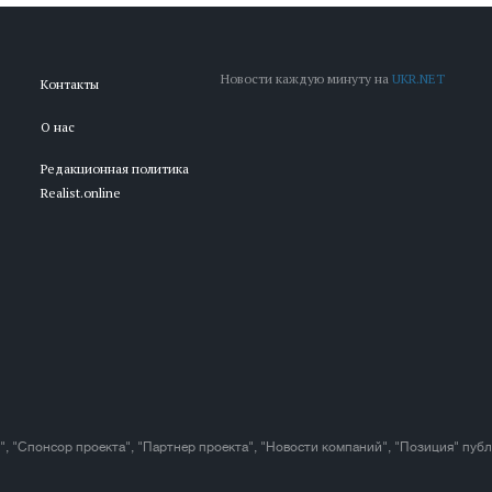
Новости каждую минуту на
UKR.NET
Контакты
О нас
Редакционная политика
Realist.online
", "Спонсор проекта", "Партнер проекта", "Новости компаний", "Позиция" пуб