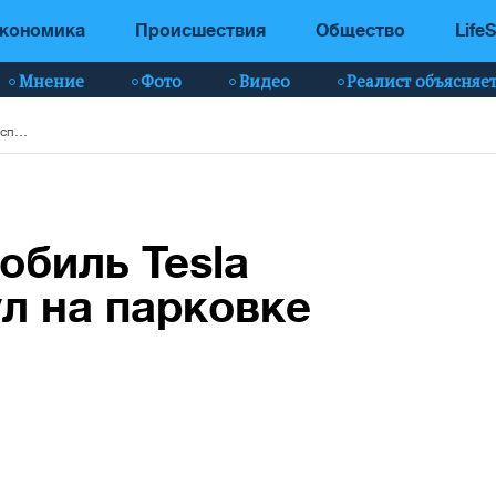
кономика
Происшествия
Общество
LifeS
Мнение
Фото
Видео
Реалист объясняе
В Китае электромобиль Tesla внезапно вспыхнул на парковке – видео
обиль Tesla
л на парковке