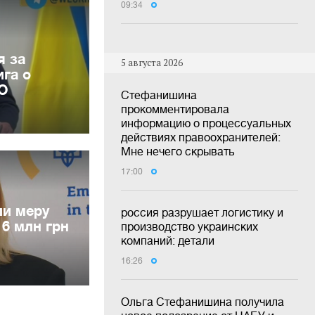
09:34
я за
5 августа 2026
га о
ВО
Стефанишина
прокомментировала
информацию о процессуальных
действиях правоохранителей:
Мне нечего скрывать
17:00
и меру
россия разрушает логистику и
 6 млн грн
производство украинских
компаний: детали
16:26
Ольга Стефанишина получила