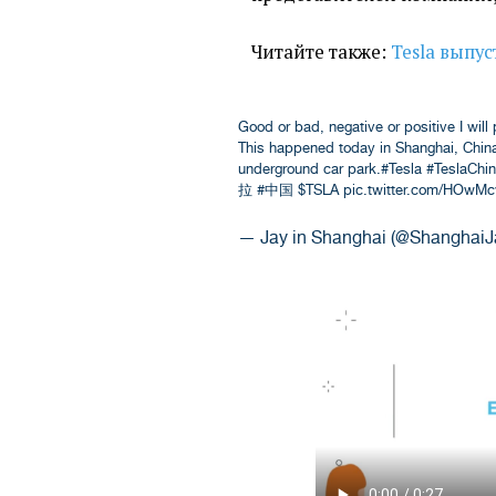
Читайте также:
Tesla выпу
Good or bad, negative or positive I will
This happened today in Shanghai, China
underground car park.
#Tesla
#TeslaChi
拉
#中国
$TSLA
pic.twitter.com/HOwMc
— Jay in Shanghai (@ShanghaiJ