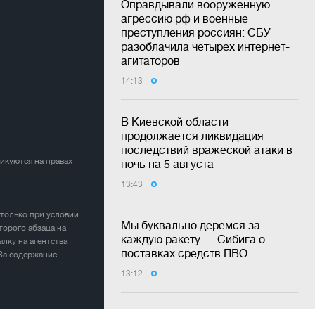
Оправдывали вооруженную
агрессию рф и военные
преступления россиян: СБУ
разоблачила четырех интернет-
агитаторов
14:13
В Киевской области
продолжается ликвидация
последствий вражеской атаки в
ликуются на правах
ночь на 5 августа
13:43
 только при условии
Мы буквально деремся за
торого абзаца на
каждую ракету — Сибига о
лку на агентства
поставках средств ПВО
 За содержание
13:12
НАБУ сообщила о подозрении