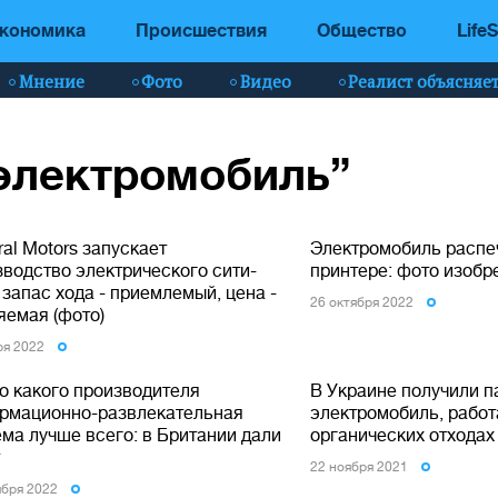
кономика
Происшествия
Общество
LifeS
Мнение
Фото
Видео
Реалист объясняе
“электромобиль”
al Motors запускает
Электромобиль распеч
зводство электрического сити-
принтере: фото изобр
 запас хода - приемлемый, цена -
26 октября 2022
яемая (фото)
ря 2022
то какого производителя
В Украине получили п
рмационно-развлекательная
электромобиль, рабо
ема лучше всего: в Британии дали
органических отходах
т
22 ноября 2021
ября 2022