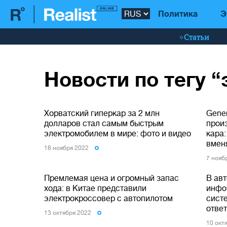
Политика
Э
Статьи
Новости по тегу 
Хорватский гиперкар за 2 млн
Gener
долларов стал самым быстрым
прои
электромобилем в мире: фото и видео
кара:
вмен
18 ноября 2022
7 нояб
Премлемая цена и огромный запас
В ав
хода: в Китае представили
инфо
электрокроссовер с автопилотом
сист
отве
13 октября 2022
10 окт