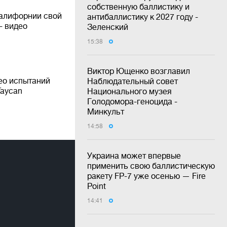
собственную баллистику и
Калифорнии свой
антибаллистику к 2027 году -
- видео
Зеленский
15:38
Виктор Ющенко возглавил
ео испытаний
Наблюдательный совет
Taycan
Национального музея
Голодомора-геноцида -
Минкульт
14:58
Украина может впервые
применить свою баллистическую
ракету FP-7 уже осенью — Fire
Point
14:41