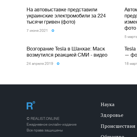
На автовыставке представили
Авто
украинские электромобили за 224
пред
тысячи гривен (фото)
изме
фото
7 июня 2021
5 март
Возгорание Tesla в Шанхае: Маск
Tesl
возмутился реакцией СМИ - видео
— фо
24 апреля 2019
18 мар
Наука
Здоровье
© REALIST.ONLINE
Ежедневное онлайн-издание
Происшествия
Все права защищены
Общество