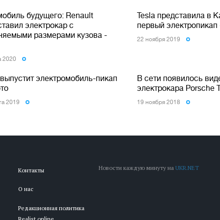
мобиль будущего: Renault
Tesla представила в 
ставил электрокар с
первый электропикап 
няемыми размерами кузова -
22 ноября 2019
а 2020
a выпустит электромобиль-пикап
В сети появилось вид
то
электрокара Porsche 
та 2019
19 ноября 2018
Новости каждую минуту на
UKR.NET
Контакты
О нас
Редакционная политика
Realist.online