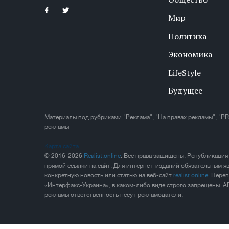
Мир
Политика
Экономика
LifeStyle
Будущее
Материалы под рубриками "Реклама", "На правах рекламы", "PR
рекламы
Карта сайта
© 2016-2026
Realist.online
. Все права защищены. Републикация
прямой ссылки на сайт. Для интернет-изданий обязательным яв
конкретную новость или статью на веб-сайт
realist.online
. Пере
«Интерфакс-Украина», в каком-либо виде строго запрещены. A
рекламы ответственность несут рекламодатели.