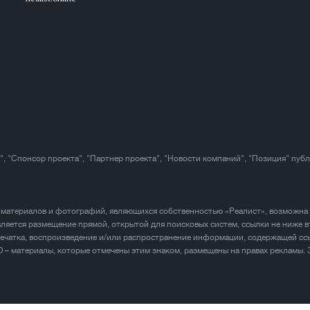
", "Спонсор проекта", "Партнер проекта", "Новости компаний", "Позиция" пуб
 материалов и фотографий, являющихся собственностью «Реалист», возможна
ляется размещение прямой, открытой для поисковых систем, ссылки не ниже в
печатка, воспроизведение и/или распространение информации, содержащей ссы
D – материалы, которые отмечены этим знаком, размещены на правах рекламы.