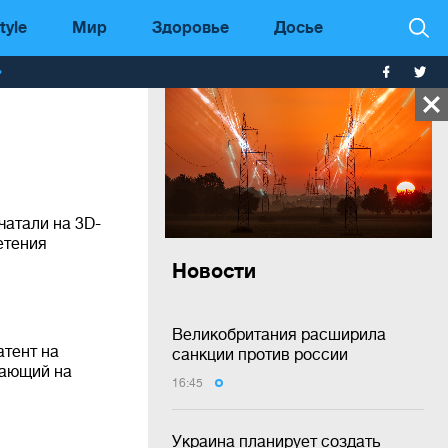
tyle
Мир
Здоровье
Досье
т
атали на 3D-
етения
Новости
Великобритания расширила
атент на
санкции против россии
тающий на
16:45
Украина планирует создать