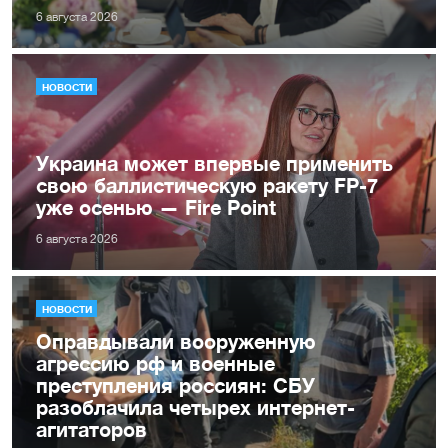
6 августа 2026
НОВОСТИ
Украина может впервые применить
свою баллистическую ракету FP-7
уже осенью — Fire Point
6 августа 2026
НОВОСТИ
Оправдывали вооруженную
агрессию рф и военные
преступления россиян: СБУ
разоблачила четырех интернет-
агитаторов