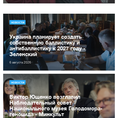
НОВОСТИ
Украина планирует создать
собственную баллистику и
антибаллистику к 2027 году -
Зеленский
6 августа 2026
НОВОСТИ
Виктор Ющенко возглавил
Наблюдательный совет
Национального музея Голодомора-
геноцида - Минкульт