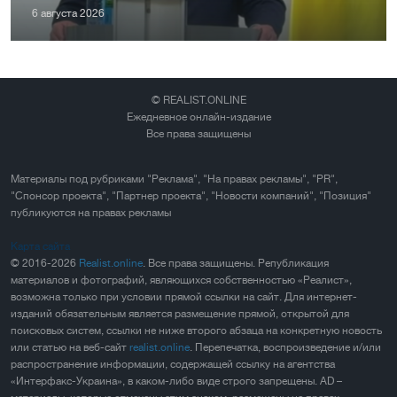
6 августа 2026
© REALIST.ONLINE
Ежедневное онлайн-издание
Все права защищены
Материалы под рубриками "Реклама", "На правах рекламы", "PR",
"Спонсор проекта", "Партнер проекта", "Новости компаний", "Позиция"
публикуются на правах рекламы
Карта сайта
© 2016-2026
Realist.online
. Все права защищены. Републикация
материалов и фотографий, являющихся собственностью «Реалист»,
возможна только при условии прямой ссылки на сайт. Для интернет-
изданий обязательным является размещение прямой, открытой для
поисковых систем, ссылки не ниже второго абзаца на конкретную новость
или статью на веб-сайт
realist.online
. Перепечатка, воспроизведение и/или
распространение информации, содержащей ссылку на агентства
«Интерфакс-Украина», в каком-либо виде строго запрещены. AD –