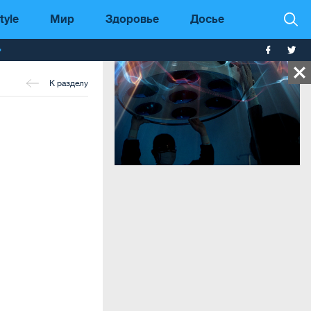
tyle
Мир
Здоровье
Досье
т
К разделу