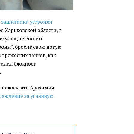
е
защитники устроили
е Харьковской области, в
ослужащие России
роны", бросив свою новую
з вражеских танков, как
силил блокпост
.
ообщалось, что Арахамия
раждение за угнанную