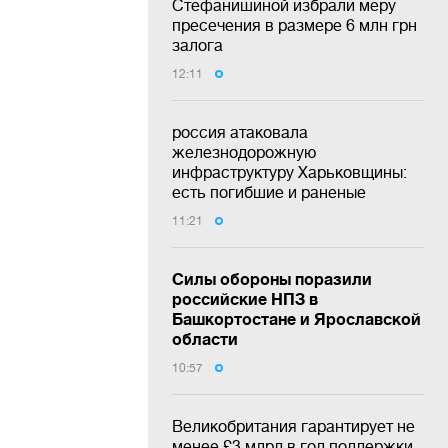
Стефанишиной избрали меру
пресечения в размере 6 млн грн
залога
12:11
россия атаковала
железнодорожную
инфраструктуру Харьковщины:
есть погибшие и раненые
11:21
Силы обороны поразили
российские НПЗ в
Башкортостане и Ярославской
области
10:57
Великобритания гарантирует не
менее £3 млрд в год поддержки