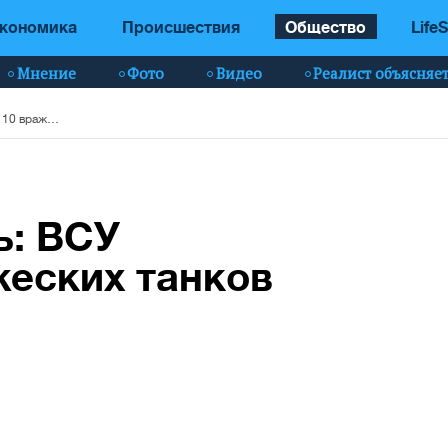
кономика
Происшествия
Общество
LifeS
Мнение
Фото
Видео
Реалист объясняе
"Урожайный" день: ВСУ захватили 10 вражеских танков и ЗРК (фото)
ь: ВСУ
жеских танков