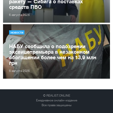
ракету — Сибига о поставках
средств ПВО
6 августа 2026
НОВОСТИ
НАБУ сообщила о подозрении
эксвицепремьера в незаконном
обогащении более чем на 13,9 млн
грн
6 августа 2026
© REALIST.ONLINE
Ежедневное онлайн-издание
Все права защищены