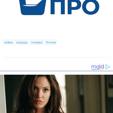
война
награда
техника
Россия