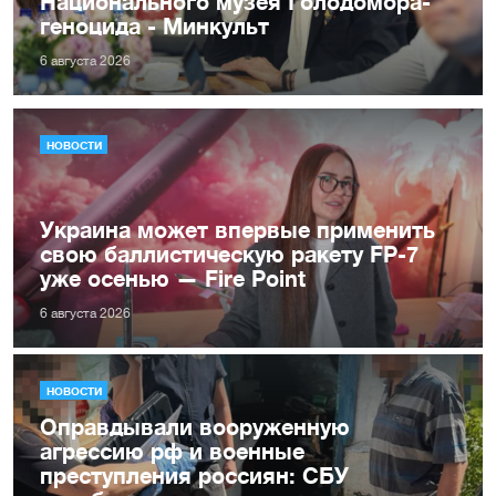
Национального музея Голодомора-
геноцида - Минкульт
6 августа 2026
НОВОСТИ
Украина может впервые применить
свою баллистическую ракету FP-7
уже осенью — Fire Point
6 августа 2026
НОВОСТИ
Оправдывали вооруженную
агрессию рф и военные
преступления россиян: СБУ