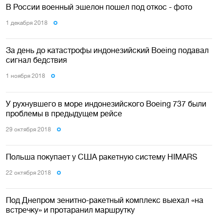
В России военный эшелон пошел под откос - фото
1 декабря 2018
За день до катастрофы индонезийский Boeing подавал
сигнал бедствия
1 ноября 2018
У рухнувшего в море индонезийского Boeing 737 были
проблемы в предыдущем рейсе
29 октября 2018
Польша покупает у США ракетную систему HIMARS
22 октября 2018
Под Днепром зенитно-ракетный комплекс выехал «на
встречку» и протаранил маршрутку