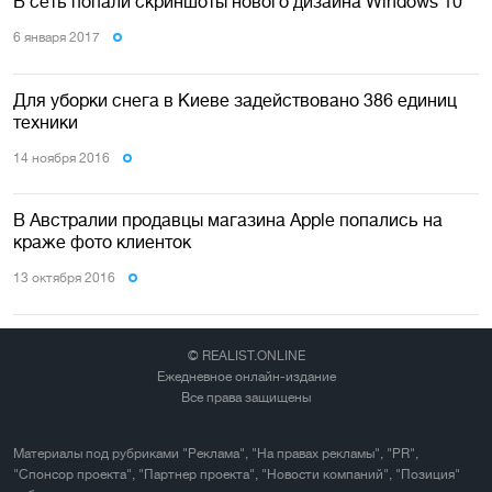
В сеть попали скриншоты нового дизайна Windows 10
6 января 2017
Для уборки снега в Киеве задействовано 386 единиц
техники
14 ноября 2016
В Австралии продавцы магазина Apple попались на
краже фото клиенток
13 октября 2016
© REALIST.ONLINE
Ежедневное онлайн-издание
Все права защищены
Материалы под рубриками "Реклама", "На правах рекламы", "PR",
"Спонсор проекта", "Партнер проекта", "Новости компаний", "Позиция"