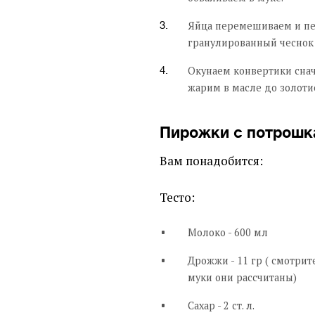
Яйца перемешиваем и пе
гранулированный чеснок
Окунаем конвертики снача
жарим в масле до золотис
Пирожки с потрош
Вам понадобится:
Тесто:
Молоко - 600 мл
Дрожжи - 11 гр ( смотрит
муки они рассчитаны)
Сахар - 2 ст. л.