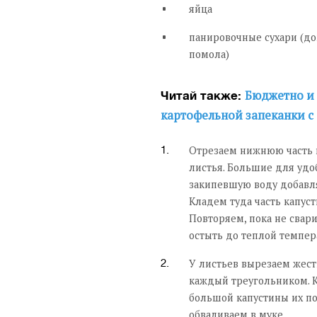
яйца
панировочные сухари (д
помола)
Бюджетно и 
Читай также:
картофельной запеканки 
Отрезаем нижнюю часть к
листья. Большие для удо
закипевшую воду добавля
Кладем туда часть капуст
Повторяем, пока не свари
остыть до теплой темпер
У листьев вырезаем жес
каждый треугольником. К
большой капустины их по
обваливаем в муке.