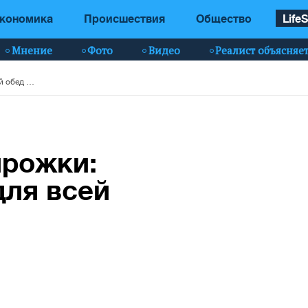
кономика
Происшествия
Общество
LifeS
Мнение
Фото
Видео
Реалист объясняе
Суп, шницель и пирожки: экономный обед для всей семьи
ирожки:
для всей