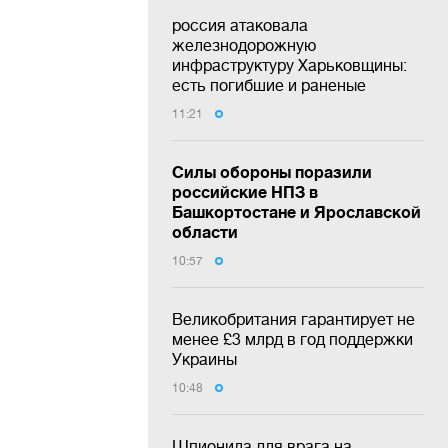
россия атаковала
железнодорожную
инфраструктуру Харьковщины:
есть погибшие и раненые
11:21
Силы обороны поразили
российские НПЗ в
Башкортостане и Ярославской
области
10:57
Великобритания гарантирует не
менее £3 млрд в год поддержки
Украины
10:48
Шпионила для врага на