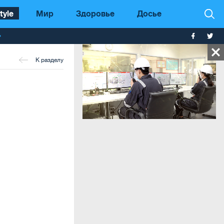
tyle
Мир
Здоровье
Досье
т
К разделу