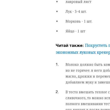
лавровый лист
Лук - 3-4 шт.
Морковь - 1 шт.
Яйцо - 1 шт
Похрустеть 
Читай также:
экономных луковых креке
Молоко должно быть ком
но не горячее. в него доб
масло, дрожжи и переме
добавляем муку и замеши
В тесто вмешать теплое 
сливочного, то можно исп
полного вмешивания тест
оно липнет и после выме