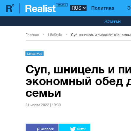
Политика
Э
Статьи
Главная
LifeStyle
LIFESTYLE
Суп, шницель и п
экономный обед 
семьи
31 марта 2022 | 19:30
Facebook
Twitter