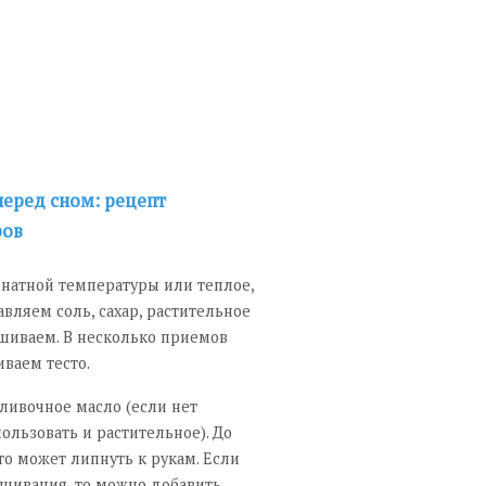
перед сном: рецепт
ров
натной температуры или теплое,
авляем соль, сахар, растительное
шиваем. В несколько приемов
ваем тесто.
сливочное масло (если нет
ользовать и растительное). До
о может липнуть к рукам. Если
шивания, то можно добавить