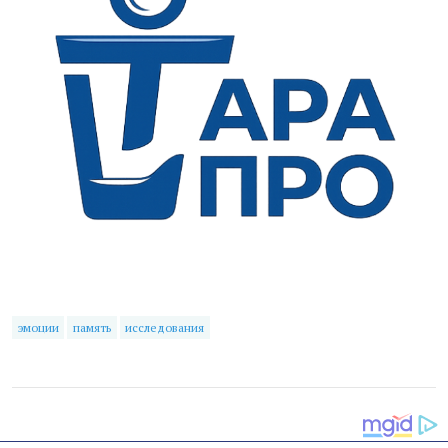
эмоции
память
исследования