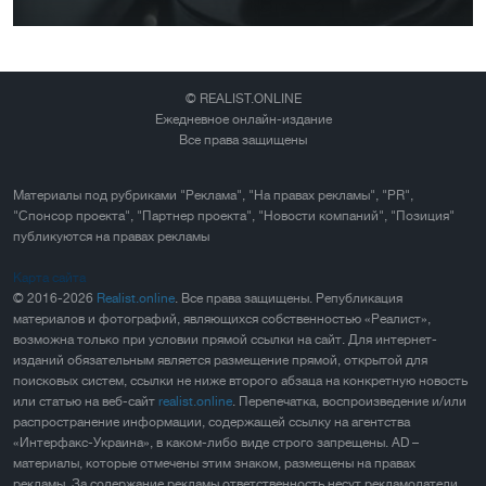
© REALIST.ONLINE
Ежедневное онлайн-издание
Все права защищены
Материалы под рубриками "Реклама", "На правах рекламы", "PR",
"Спонсор проекта", "Партнер проекта", "Новости компаний", "Позиция"
публикуются на правах рекламы
Карта сайта
© 2016-2026
Realist.online
. Все права защищены. Републикация
материалов и фотографий, являющихся собственностью «Реалист»,
возможна только при условии прямой ссылки на сайт. Для интернет-
изданий обязательным является размещение прямой, открытой для
поисковых систем, ссылки не ниже второго абзаца на конкретную новость
или статью на веб-сайт
realist.online
. Перепечатка, воспроизведение и/или
распространение информации, содержащей ссылку на агентства
«Интерфакс-Украина», в каком-либо виде строго запрещены. AD –
материалы, которые отмечены этим знаком, размещены на правах
рекламы. За содержание рекламы ответственность несут рекламодатели.