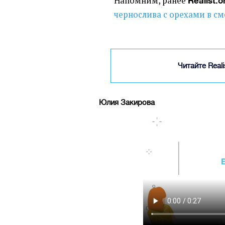
Напомним, ранее
Realist.o
чернослива с орехами в см
Читайте Real
Юлия Закирова