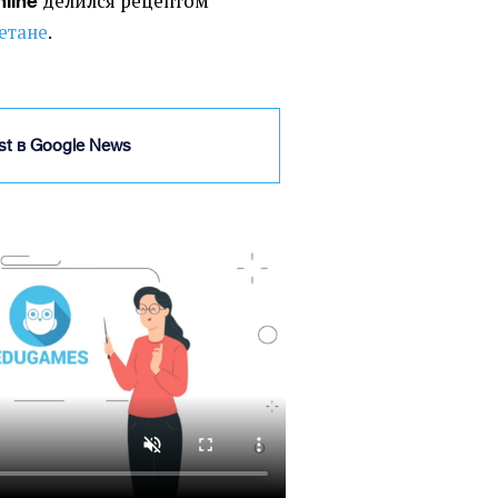
делился рецептом
nline
етане
.
ist в Google News