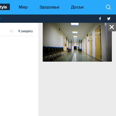
tyle
Мир
Здоровье
Досье
т
К разделу