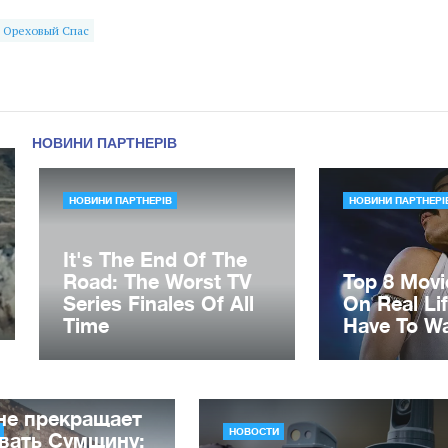
Ореховый Спас
не прекращает
НОВОСТИ
вать Сумщину: