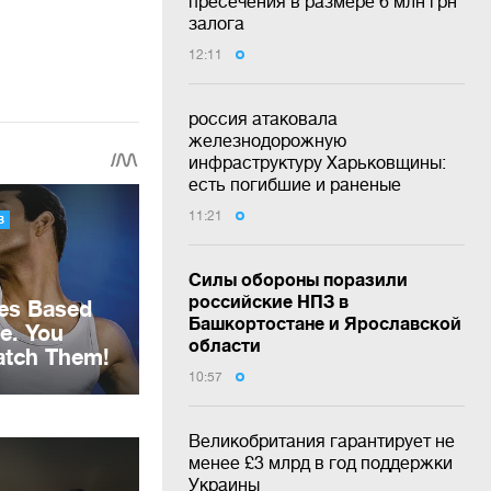
пресечения в размере 6 млн грн
залога
12:11
россия атаковала
железнодорожную
инфраструктуру Харьковщины:
есть погибшие и раненые
11:21
Силы обороны поразили
российские НПЗ в
Башкортостане и Ярославской
области
10:57
Великобритания гарантирует не
менее £3 млрд в год поддержки
Украины