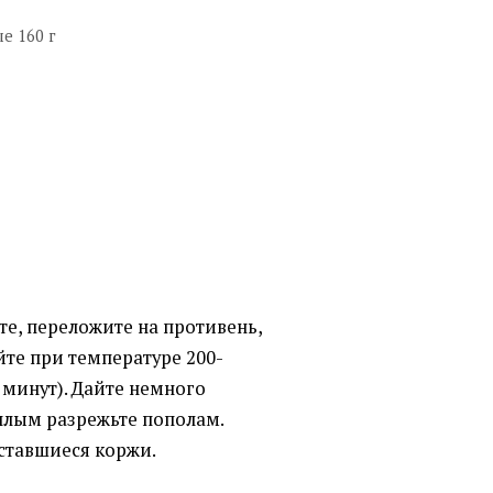
е 160 г
йте, переложите на противень,
йте при температуре 200-
0 минут). Дайте немного
еплым разрежьте пополам.
ставшиеся коржи.