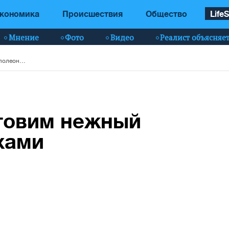
кономика
Происшествия
Общество
LifeS
Мнение
Фото
Видео
Реалист объясняе
Сладкий Спас: готовим нежный "Наполеон" с орехами
отовим нежный
хами