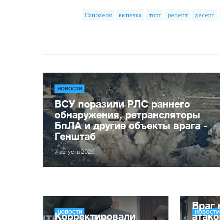
Наполеон
выпечка
торт
рецепт
десерт
НОВОСТИ
ВСУ поразили РЛС раннего
обнаружения, ретрансляторы
БпЛА и другие объекты врага -
Генштаб
7 августа 2026
Враг 
НОВОСТИ
НОВОСТИ
Корректировали
атако