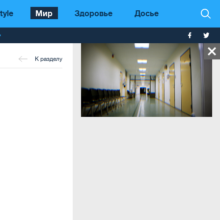
tyle
Мир
Здоровье
Досье
т
К разделу