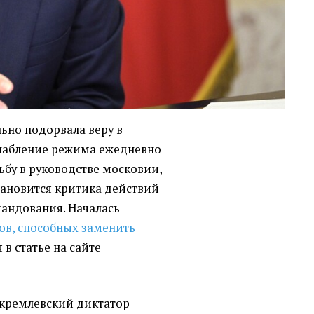
ьно подорвала веру в
слабление режима ежедневно
ьбу в руководстве московии,
становится критика действий
андования. Началась
ов, способных заменить
 в статье на сайте
 кремлевский диктатор