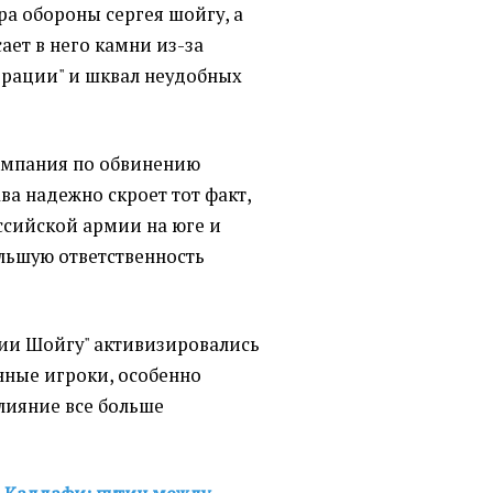
ра обороны сергея шойгу, а
ает в него камни из-за
перации" и шквал неудобных
кампания по обвинению
а надежно скроет тот факт,
ссийской армии на юге и
льшую ответственность
ртии Шойгу" активизировались
нные игроки, особенно
лияние все больше