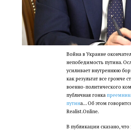
Война в Украине окончател
непобедимость путина. О
усиливает внутреннюю бор
как результат все громче 
военно-политического ком
публичная гонка
преемник
путин
а… Об этом говорится
Realist.Online.
В публикации сказано, что