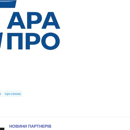
н
преемник