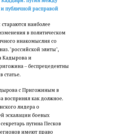
 Каддафи: путин между
 и публичной расправой
 стараются наиболее
изменения в политическом
ичного инакомыслия со
наз. "российской элиты",
а Кадырова и
Пригожина – беспрецедентны
в статье.
дырова с Пригожиным в
а воспринял как должное.
нского лидера о
й эскалации боевых
-секретарь путина Песков
 регионов имеют право