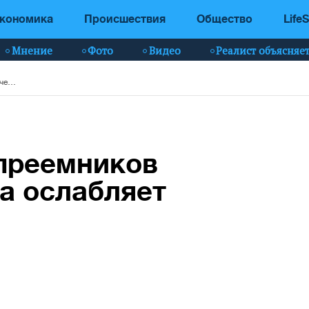
кономика
Происшествия
Общество
LifeS
Мнение
Фото
Видео
Реалист объясняе
Публичная гонка преемников путина: почему она ослабляет россию
 преемников
на ослабляет