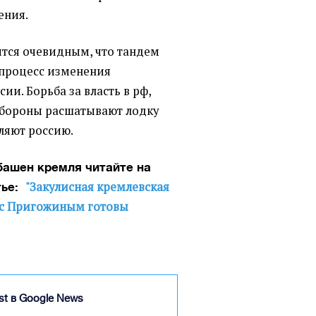
ения.
ится очевидным, что тандем
процесс изменения
ии. Борьба за власть в рф,
обороны расшатывают лодку
ляют россию.
башен кремля читайте на
"Закулисная кремлевская
атье:
в с Пригожиным готовы
ist в Google News