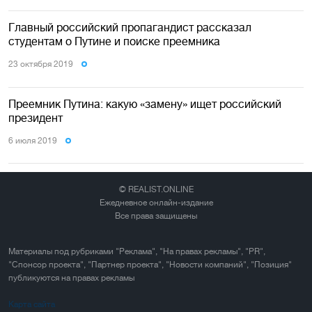
Главный российский пропагандист рассказал
студентам о Путине и поиске преемника
23 октября 2019
Преемник Путина: какую «замену» ищет российский
президент
6 июля 2019
© REALIST.ONLINE
Ежедневное онлайн-издание
Все права защищены
Материалы под рубриками "Реклама", "На правах рекламы", "PR",
"Спонсор проекта", "Партнер проекта", "Новости компаний", "Позиция"
публикуются на правах рекламы
Карта сайта