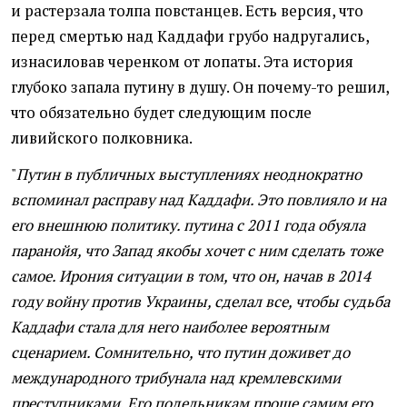
и растерзала толпа повстанцев. Есть версия, что
перед смертью над Каддафи грубо надругались,
изнасиловав черенком от лопаты. Эта история
глубоко запала путину в душу. Он почему-то решил,
что обязательно будет следующим после
ливийского полковника.
"
Путин в публичных выступлениях неоднократно
вспоминал расправу над Каддафи. Это повлияло и на
его внешнюю политику. путина с 2011 года обуяла
паранойя, что Запад якобы хочет с ним сделать тоже
самое. Ирония ситуации в том, что он, начав в 2014
году войну против Украины, сделал все, чтобы судьба
Каддафи стала для него наиболее вероятным
сценарием. Сомнительно, что путин доживет до
международного трибунала над кремлевскими
преступниками. Его подельникам проще самим его