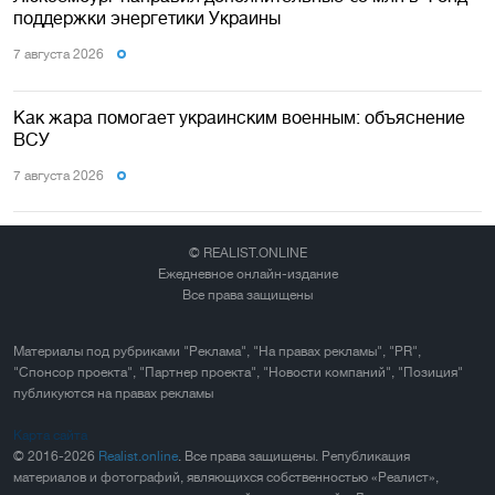
поддержки энергетики Украины
7 августа 2026
Как жара помогает украинским военным: объяснение
ВСУ
7 августа 2026
© REALIST.ONLINE
Ежедневное онлайн-издание
Все права защищены
Материалы под рубриками "Реклама", "На правах рекламы", "PR",
"Спонсор проекта", "Партнер проекта", "Новости компаний", "Позиция"
публикуются на правах рекламы
Карта сайта
© 2016-2026
Realist.online
. Все права защищены. Републикация
материалов и фотографий, являющихся собственностью «Реалист»,