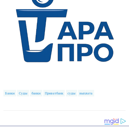
Банки
Суды
банки
Приватбанк
суды
выплата