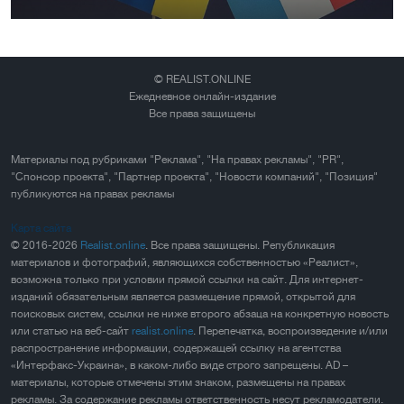
© REALIST.ONLINE
Ежедневное онлайн-издание
Все права защищены
Материалы под рубриками "Реклама", "На правах рекламы", "PR",
"Спонсор проекта", "Партнер проекта", "Новости компаний", "Позиция"
публикуются на правах рекламы
Карта сайта
© 2016-2026
Realist.online
. Все права защищены. Републикация
материалов и фотографий, являющихся собственностью «Реалист»,
возможна только при условии прямой ссылки на сайт. Для интернет-
изданий обязательным является размещение прямой, открытой для
поисковых систем, ссылки не ниже второго абзаца на конкретную новость
или статью на веб-сайт
realist.online
. Перепечатка, воспроизведение и/или
распространение информации, содержащей ссылку на агентства
«Интерфакс-Украина», в каком-либо виде строго запрещены. AD –
материалы, которые отмечены этим знаком, размещены на правах
рекламы. За содержание рекламы ответственность несут рекламодатели.