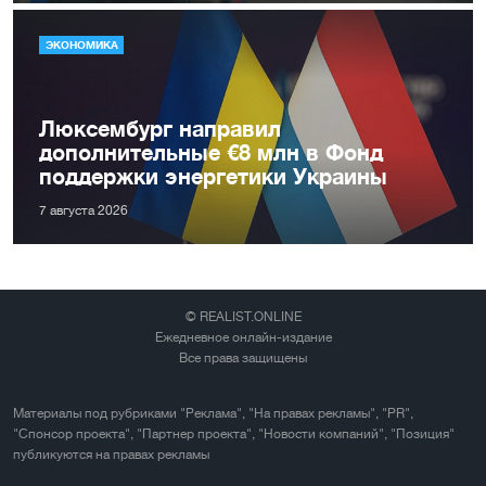
ЭКОНОМИКА
Люксембург направил
дополнительные €8 млн в Фонд
поддержки энергетики Украины
7 августа 2026
© REALIST.ONLINE
Ежедневное онлайн-издание
Все права защищены
Материалы под рубриками "Реклама", "На правах рекламы", "PR",
"Спонсор проекта", "Партнер проекта", "Новости компаний", "Позиция"
публикуются на правах рекламы