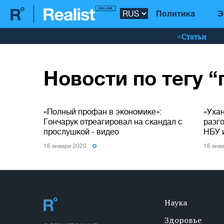
Политика
Э
Статьи
Новости по тегу 
«Полный профан в экономике»:
«Ухан
Гончарук отреагировал на скандал с
разг
прослушкой - видео
НБУ 
16 января 2020
16 янв
Наука
Здоровье