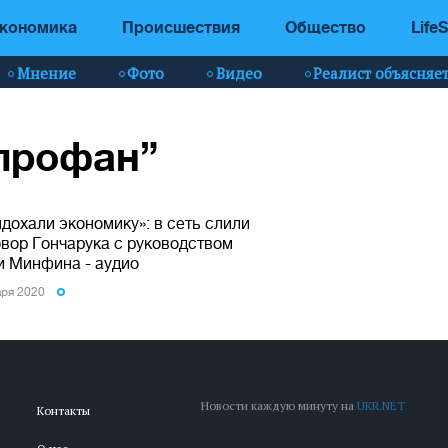
кономика
Происшествия
Общество
LifeS
Мнение
Фото
Видео
Реалист объясняе
“профан”
дохали экономику»: в сеть слили
овор Гончарука с руководством
и Минфина - аудио
аря 2020
Новости каждую минуту на
UKR.NET
Контакты