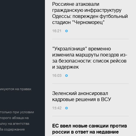
Россияне атаковали
гражданскую инфраструктуру
Одессы: поврежден футбольный
стадион "Черноморец"
16:21
"Укрзалізниця" временно
изменила маршруты поездов из-
за безопасности: список рейсов
и задержек
16:03
ликуются на правах
Зеленский анонсировал
кадровые решения в ВСУ
15:42
 только при условии
торого абзаца на
лку на агентства
ЕС ввел новые санкции против
 За содержание
россии в ответ на недавние