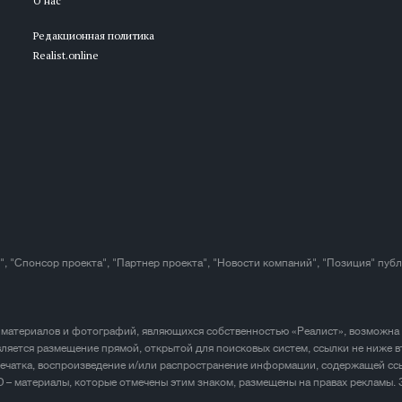
О нас
Редакционная политика
Realist.online
", "Спонсор проекта", "Партнер проекта", "Новости компаний", "Позиция" пуб
 материалов и фотографий, являющихся собственностью «Реалист», возможна
ляется размещение прямой, открытой для поисковых систем, ссылки не ниже в
печатка, воспроизведение и/или распространение информации, содержащей ссы
D – материалы, которые отмечены этим знаком, размещены на правах рекламы.