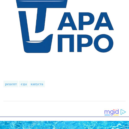
рецепт
еда
капуста