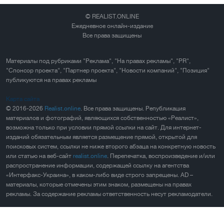
© REALIST.ONLINE
Ежедневное онлайн-издание
Все права защищены
Материалы под рубриками "Реклама", "На правах рекламы", "PR",
"Спонсор проекта", "Партнер проекта", "Новости компаний", "Позиция"
публикуются на правах рекламы
Карта сайта
© 2016-2026
Realist.online
. Все права защищены. Републикация
материалов и фотографий, являющихся собственностью «Реалист»,
возможна только при условии прямой ссылки на сайт. Для интернет-
изданий обязательным является размещение прямой, открытой для
поисковых систем, ссылки не ниже второго абзаца на конкретную новость
или статью на веб-сайт
realist.online
. Перепечатка, воспроизведение и/или
распространение информации, содержащей ссылку на агентства
«Интерфакс-Украина», в каком-либо виде строго запрещены. AD –
материалы, которые отмечены этим знаком, размещены на правах
рекламы. За содержание рекламы ответственность несут рекламодатели.