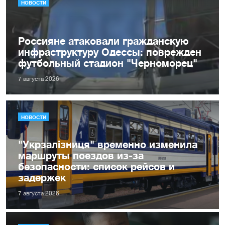
НОВОСТИ
Россияне атаковали гражданскую
инфраструктуру Одессы: поврежден
футбольный стадион "Черноморец"
7 августа 2026
НОВОСТИ
"Укрзалізниця" временно изменила
маршруты поездов из-за
безопасности: список рейсов и
задержек
7 августа 2026