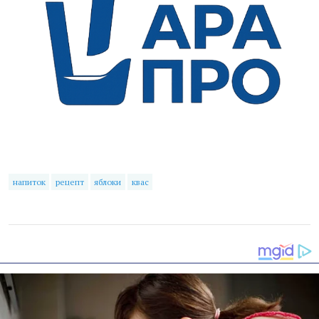
напиток
рецепт
яблоки
квас