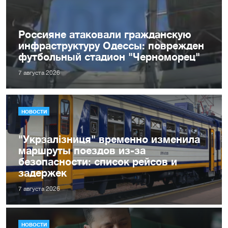
Россияне атаковали гражданскую
инфраструктуру Одессы: поврежден
футбольный стадион "Черноморец"
7 августа 2026
НОВОСТИ
"Укрзалізниця" временно изменила
маршруты поездов из-за
безопасности: список рейсов и
задержек
7 августа 2026
НОВОСТИ