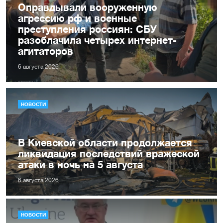
Оправдывали вооруженную
агрессию рф и военные
преступления россиян: СБУ
разоблачила четырех интернет-
агитаторов
6 августа 2026
НОВОСТИ
В Киевской области продолжается
ликвидация последствий вражеской
атаки в ночь на 5 августа
6 августа 2026
НОВОСТИ