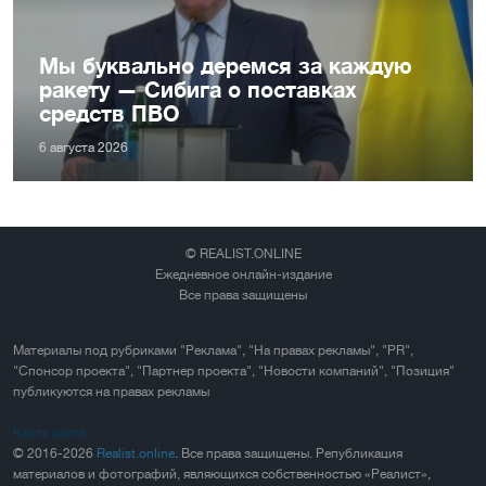
Мы буквально деремся за каждую
ракету — Сибига о поставках
средств ПВО
6 августа 2026
© REALIST.ONLINE
Ежедневное онлайн-издание
Все права защищены
Материалы под рубриками "Реклама", "На правах рекламы", "PR",
"Спонсор проекта", "Партнер проекта", "Новости компаний", "Позиция"
публикуются на правах рекламы
Карта сайта
© 2016-2026
Realist.online
. Все права защищены. Републикация
материалов и фотографий, являющихся собственностью «Реалист»,