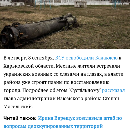
В четверг, 8 сентября,
ВСУ освободили Балаклею
в
Харьковской области. Местные жители встречали
украинских военных со слезами на глазах, а власти
района уже строят планы по восстановлению
города. Подробнее об этом "Суспільному"
рассказал
глава администрации Изюмского района Степан
Масельский.
Ирина Верещук возглавила штаб по
Читай также:
вопросам деоккупированных территорий