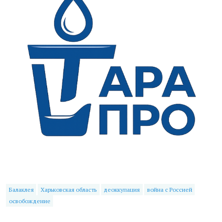
Балаклея
Харьковская область
деоккупация
война с Россией
освобождение