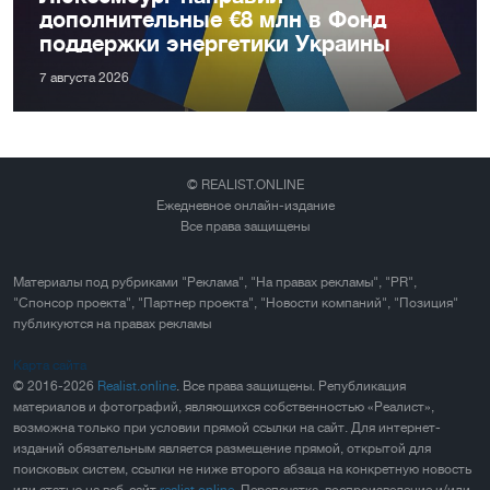
дополнительные €8 млн в Фонд
поддержки энергетики Украины
7 августа 2026
© REALIST.ONLINE
Ежедневное онлайн-издание
Все права защищены
Материалы под рубриками "Реклама", "На правах рекламы", "PR",
"Спонсор проекта", "Партнер проекта", "Новости компаний", "Позиция"
публикуются на правах рекламы
Карта сайта
© 2016-2026
Realist.online
. Все права защищены. Републикация
материалов и фотографий, являющихся собственностью «Реалист»,
возможна только при условии прямой ссылки на сайт. Для интернет-
изданий обязательным является размещение прямой, открытой для
поисковых систем, ссылки не ниже второго абзаца на конкретную новость