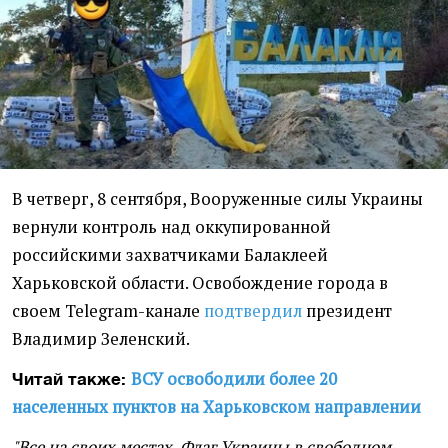
В четверг, 8 сентября, Вооруженные силы Украины
вернули контроль над оккупированной
российскими захватчиками Балаклеей
Харьковской области. Освобождение города в
своем Telegram-канале
подтвердил
президент
Владимир Зеленский.
ВСУ освободили более 20
Читай также:
населенных пунктов на Харьковском направлении
"Все на своих местах. Флаг Украины в свободном