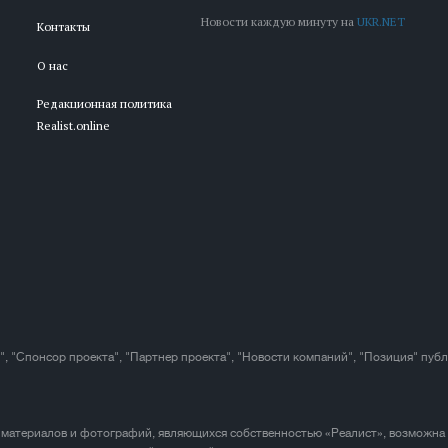
Новости каждую минуту на
UKR.NET
Контакты
О нас
Редакционная политика
Realist.online
", "Спонсор проекта", "Партнер проекта", "Новости компаний", "Позиция" пуб
 материалов и фотографий, являющихся собственностью «Реалист», возможна