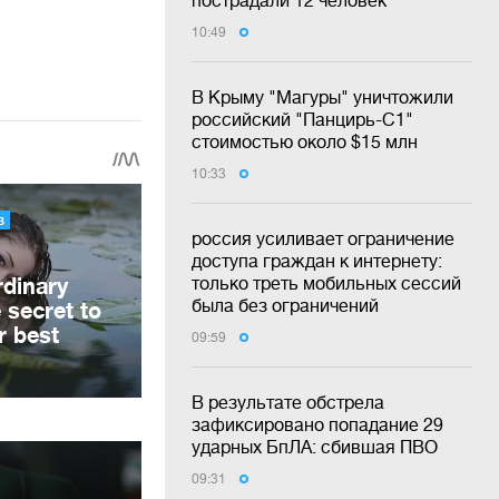
пострадали 12 человек
10:49
В Крыму "Магуры" уничтожили
российский "Панцирь-С1"
стоимостью около $15 млн
10:33
россия усиливает ограничение
доступа граждан к интернету:
только треть мобильных сессий
была без ограничений
09:59
В результате обстрела
зафиксировано попадание 29
ударных БпЛА: сбившая ПВО
09:31