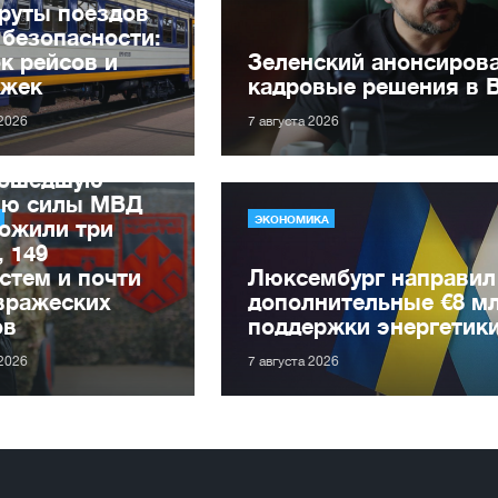
руты поездов
 безопасности:
к рейсов и
Зеленский анонсиров
ржек
кадровые решения в 
 2026
7 августа 2026
рошедшую
лю силы МВД
ЭКОНОМИКА
ожили три
, 149
стем и почти
Люксембург направил
вражеских
дополнительные €8 м
ов
поддержки энергетик
 2026
7 августа 2026