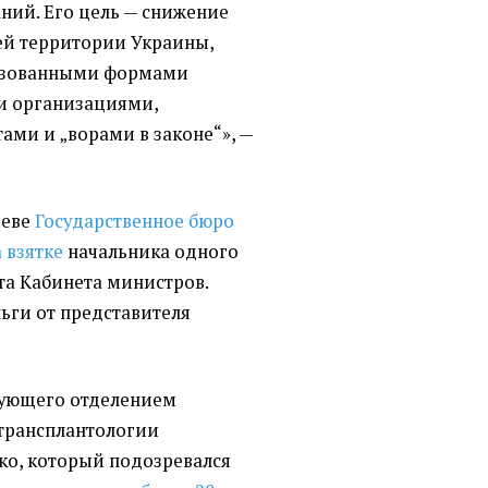
ний. Его цель — снижение
сей территории Украины,
низованными формами
и организациями,
ми и „ворами в законе“», —
иеве
Государственное бюро
 взятке
начальника одного
та Кабинета министров.
ьги от представителя
ующего отделением
трансплантологии
ко, который
подозревался