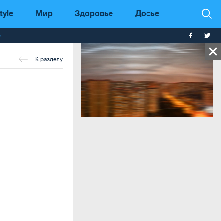
tyle
Мир
Здоровье
Досье
т
К разделу