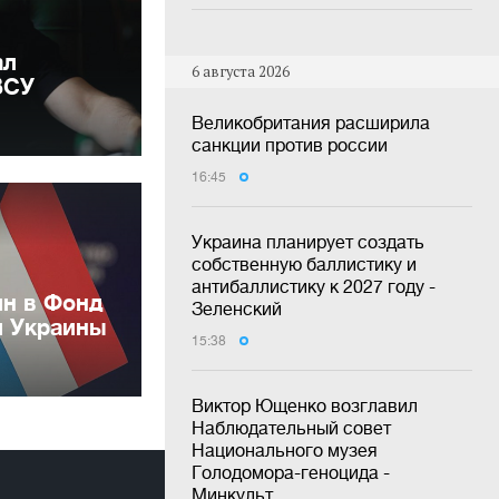
ал
6 августа 2026
ВСУ
Великобритания расширила
санкции против россии
16:45
Украина планирует создать
собственную баллистику и
антибаллистику к 2027 году -
лн в Фонд
Зеленский
и Украины
15:38
Виктор Ющенко возглавил
Наблюдательный совет
Национального музея
Голодомора-геноцида -
Минкульт