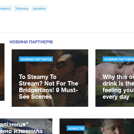
ремьер
Украина
украина
алізниця"
НОВОСТИ
енно изменила