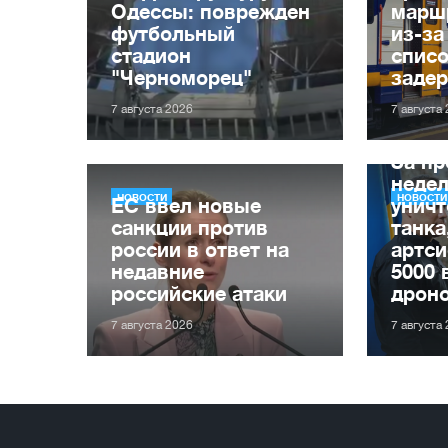
Одессы: поврежден
марш
футбольный
из-за
стадион
списо
"Черноморец"
заде
7 августа 2026
7 августа
За п
неде
НОВОСТИ
НОВОСТИ
ЕС ввел новые
уничт
санкции против
танка
россии в ответ на
артси
недавние
5000 
российские атаки
дрон
7 августа 2026
7 августа