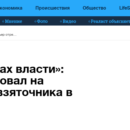
кономика
Происшествия
Общество
LifeS
Мнение
Фото
Видео
Реалист объясняе
«Не место в органах власти»: премьер отреагировал на поимку крупного взяточника в Кабмине
ах власти»:
овал на
взяточника в