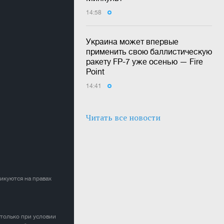
14:58
Украина может впервые
применить свою баллистическую
ракету FP-7 уже осенью — Fire
Point
14:41
Читать все новости
ликуются на правах
 только при условии