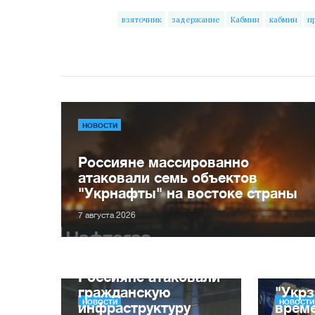
взяточник
задержание
Кабмин
кабмин
п
НОВОСТИ
Россияне массированно
атаковали семь объектов
"Укрнафты" на востоке страны
7 августа 2026
Россияне атаковали
гражданскую
"Укрз
НОВОСТИ
НОВОСТИ
инфраструктуру
врем