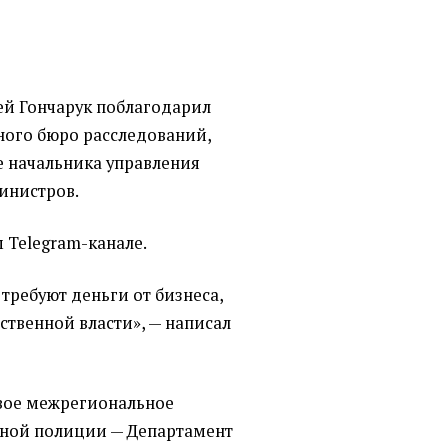
ей Гончарук поблагодарил
ного бюро расследований,
е начальника управления
инистров.
м Telegram-канале.
требуют деньги от бизнеса,
рственной власти», — написал
вое межрегиональное
ной полиции — Департамент