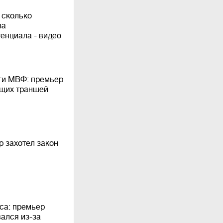
 сколько
за
енциала - видео
ги МВФ: премьер
ущих траншей
р захотел закон
са: премьер
ался из-за