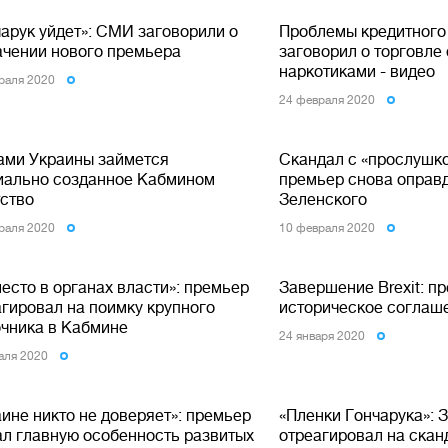
чарук уйдет»: СМИ заговорили о
Проблемы кредитного
ачении нового премьера
заговорил о торговле
наркотиками - видео
раля 2020
24 февраля 2020
ами Украины займется
Скандал с «прослушко
иально созданное Кабмином
премьер снова оправ
тство
Зеленского
раля 2020
10 февраля 2020
есто в органах власти»: премьер
Завершение Brexit: п
агировал на поимку крупного
историческое соглаш
очника в Кабмине
24 января 2020
аля 2020
ине никто не доверяет»: премьер
«Пленки Гончарука»: 
ал главную особенность развитых
отреагировал на скан