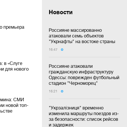
Новости
го премьера
Россияне массированно
атаковали семь объектов
"Укрнафты" на востоке страны
16:47
: в «Слуге
Россияне атаковали
чи для нового
гражданскую инфраструктуру
Одессы: поврежден футбольный
стадион "Черноморец"
16:21
бмина: СМИ
ии новой топ-
"Укрзалізниця" временно
льстве
изменила маршруты поездов из-
за безопасности: список рейсов
и задержек