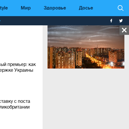
tyle
Мир
Здоровье
Досье
т
ый премьер: как
держке Украины
ставку с поста
ликобритании