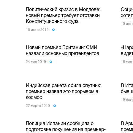
Политический кризис в Молдове:
Соци
новый премьер требует отставки
хотя
Конституционного суда
10 июн
15 июня 2019
Новый премьер Британии: СМИ
«Нар
назвали основных претендентов
видя
24 мая 2019
16 мая
Индийская ракета сбила спутник:
В Ит
премьер назвал это прорывом в
бывш
космос
19 фев
27 марта 2019
Полиция Испании сообщила о
В Ар
подготовке покушения на премьер-
прем