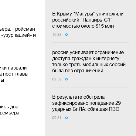
В Крыму "Магуры" уничтожили
российский "Панцирь-С1"
стоимостью около $15 млн
ьера: Гройсман
«узурпацией» и
10:33
россия усиливает ограничение
доступа граждан к интернету:
только треть мобильных сессий
ики назвали
была без ограничений
а пост главы
ны
09:59
В результате обстрела
зафиксировано попадание 29
лись два
ударных БпЛА: сбившая ПВО
премьера
09:31