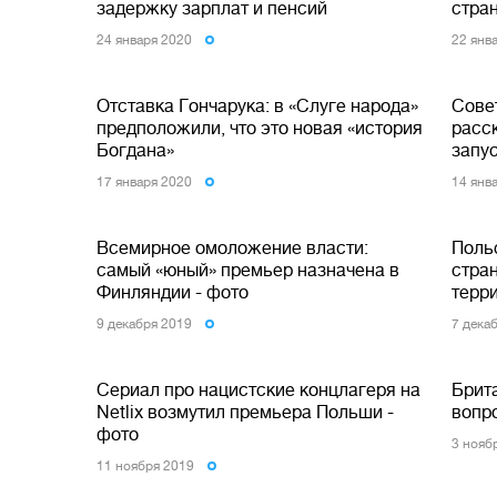
задержку зарплат и пенсий
стра
24 января 2020
22 янв
Отставка Гончарука: в «Слуге народа»
Сове
предположили, что это новая «история
расс
Богдана»
запу
17 января 2020
14 янв
Всемирное омоложение власти:
Польс
самый «юный» премьер назначена в
стра
Финляндии - фото
терр
9 декабря 2019
7 дека
Сериал про нацистские концлагеря на
Брит
Netlix возмутил премьера Польши -
вопр
фото
3 нояб
11 ноября 2019