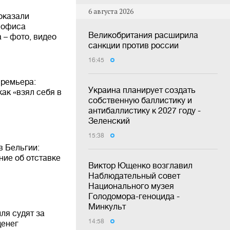
6 августа 2026
оказали
 офиса
Великобритания расширила
 – фото, видео
санкции против россии
16:45
премьера:
Украина планирует создать
ак «взял себя в
собственную баллистику и
антибаллистику к 2027 году -
Зеленский
15:38
в Бельгии:
ие об отставке
Виктор Ющенко возглавил
Наблюдательный совет
Национального музея
Голодомора-геноцида -
Минкульт
ля судят за
14:58
денег