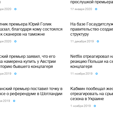
н
прослушкой премьер
аря 2020
17 января 2020
тник премьера Юрий Голик
На базе Госаудитслу
казал, благодаря кому состоялся
правительство созда
ск сканеров на таможне
структуру
аря 2020
11 декабря 2019
кий премьер заявил, что его
Netflix отреагировал 
на намерена купить у Австрии
реакцию Польши на с
иторию бывшего концлагеря
концлагеря
бря 2019
11 ноября 2019
анский премьер поставил точку в
Кабмин пообещал же
осе о референдуме в Шотландии
отреагировать на сры
сезона в Украине
ря 2019
1 ноября 2019