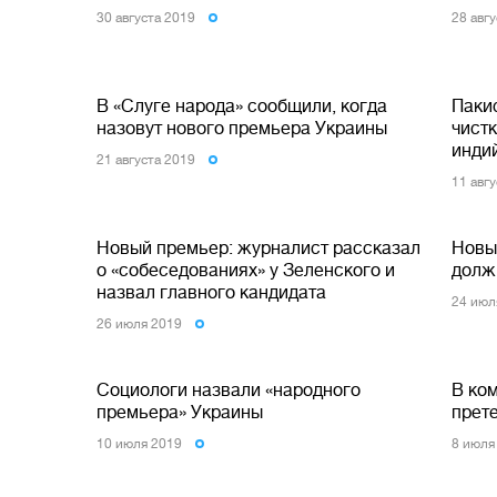
30 августа 2019
28 авг
В «Слуге народа» сообщили, когда
Паки
назовут нового премьера Украины
чист
инди
21 августа 2019
11 авг
Новый премьер: журналист рассказал
Новы
о «собеседованиях» у Зеленского и
долж
назвал главного кандидата
24 июл
26 июля 2019
Социологи назвали «народного
В ко
премьера» Украины
прет
10 июля 2019
8 июля