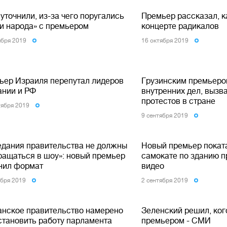
уточнили, из-за чего поругались
Премьер рассказал, к
ги народа» с премьером
концерте радикалов
ября 2019
16 октября 2019
ьер Израиля перепутал лидеров
Грузинским премьеро
ании и РФ
внутренних дел, вызв
протестов в стране
тября 2019
9 сентября 2019
едания правительства не должны
Новый премьер покат
ращаться в шоу»: новый премьер
самокате по зданию п
нил формат
видео
ября 2019
2 сентября 2019
анское правительство намерено
Зеленский решил, ког
становить работу парламента
премьером - СМИ