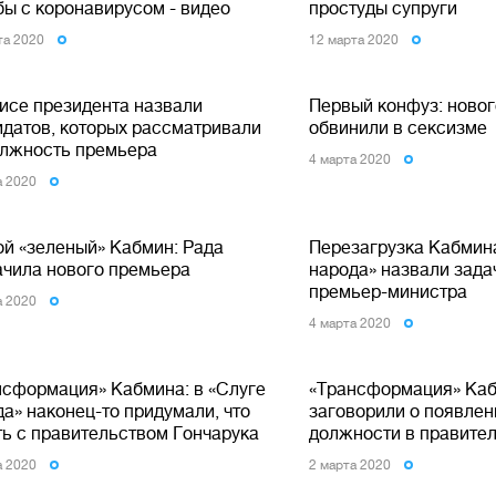
бы с коронавирусом - видео
простуды супруги
та 2020
12 марта 2020
исе президента назвали
Первый конфуз: ново
идатов, которых рассматривали
обвинили в сексизме
олжность премьера
4 марта 2020
а 2020
ой «зеленый» Кабмин: Рада
Перезагрузка Кабмина
ачила нового премьера
народа» назвали зада
премьер-министра
а 2020
4 марта 2020
нсформация» Кабмина: в «Слуге
«Трансформация» Ка
а» наконец-то придумали, что
заговорили о появлен
ть с правительством Гончарука
должности в правите
а 2020
2 марта 2020