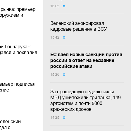
16:03
 рынка: премьер
 оружием и
Зеленский анонсировал
кадровые решения в ВСУ
15:42
й Гончарука»:
дался и похвалил
ЕС ввел новые санкции против
россии в ответ на недавние
российские атаки
15:26
ремьер подписал
ение
За прошедшую неделю силы
МВД уничтожили три танка, 149
артсистем и почти 5000
вражеских дронов
14:25
Зеленский
дал с