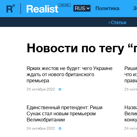
Политика
Э
Статьи
Новости по тегу 
Ярких жестов не будет: чего Украине
Риши
ждать от нового британского
что 
премьера
прави
25 октября 2022
25 окт
Единственный претендент: Риши
Назв
Сунак стал новым премьером
Вели
Великобритании
конк
24 октября 2022
24 окт