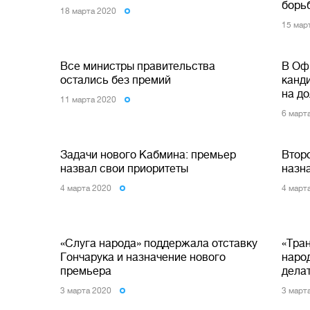
борь
18 марта 2020
15 мар
Все министры правительства
В Оф
остались без премий
канд
на д
11 марта 2020
6 март
Задачи нового Кабмина: премьер
Втор
назвал свои приоритеты
назн
4 марта 2020
4 март
«Слуга народа» поддержала отставку
«Тра
Гончарука и назначение нового
народ
премьера
дела
3 марта 2020
3 март