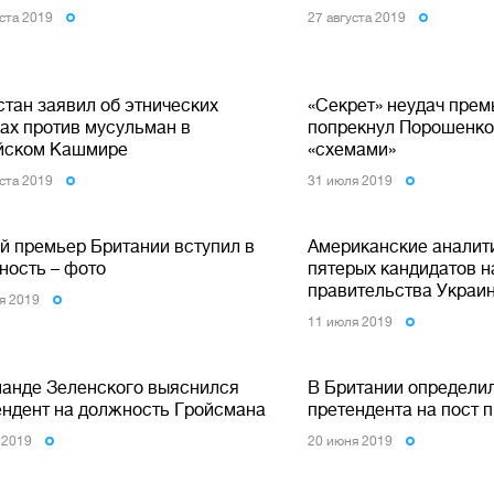
уста 2019
27 августа 2019
стан заявил об этнических
«Секрет» неудач прем
ках против мусульман в
попрекнул Порошенко 
йском Кашмире
«схемами»
уста 2019
31 июля 2019
й премьер Британии вступил в
Американские аналит
ность – фото
пятерых кандидатов н
правительства Украи
я 2019
11 июля 2019
манде Зеленского выяснился
В Британии определи
ендент на должность Гройсмана
претендента на пост 
 2019
20 июня 2019