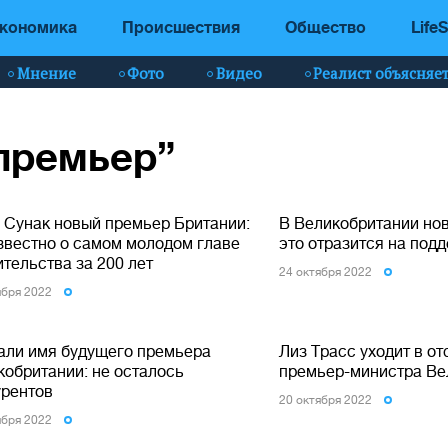
кономика
Происшествия
Общество
LifeS
Мнение
Фото
Видео
Реалист объясняе
“премьер”
 Сунак новый премьер Британии:
В Великобритании нов
известно о самом молодом главе
это отразится на под
тельства за 200 лет
24 октября 2022
ября 2022
али имя будущего премьера
Лиз Трасс уходит в от
кобритании: не осталось
премьер-министра Ве
урентов
20 октября 2022
ября 2022