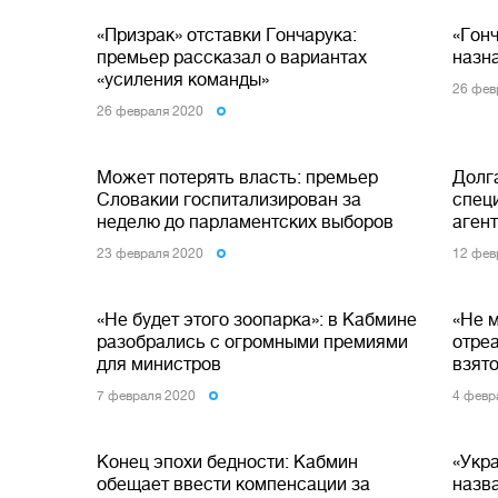
«Призрак» отставки Гончарука:
«Гон
премьер рассказал о вариантах
назн
«усиления команды»
26 фев
26 февраля 2020
Может потерять власть: премьер
Долг
Словакии госпитализирован за
спец
неделю до парламентских выборов
аген
23 февраля 2020
12 фев
«Не будет этого зоопарка»: в Кабмине
«Не м
разобрались с огромными премиями
отре
для министров
взят
7 февраля 2020
4 февр
Конец эпохи бедности: Кабмин
«Укра
обещает ввести компенсации за
назв