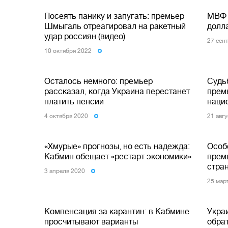
Посеять панику и запугать: премьер
МВФ 
Шмыгаль отреагировал на ракетный
долл
удар россиян (видео)
27 сен
10 октября 2022
Осталось немного: премьер
Судь
рассказал, когда Украина перестанет
премь
платить пенсии
наци
4 октября 2020
21 авг
«Хмурые» прогнозы, но есть надежда:
Особ
Кабмин обещает «рестарт экономики»
премь
стра
3 апреля 2020
25 мар
Компенсация за карантин: в Кабмине
Укра
просчитывают варианты
обра