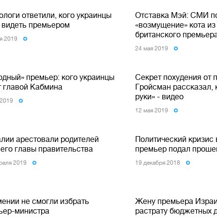
ологи ответили, кого украинцы
Отставка Мэй: СМИ п
т видеть премьером
«возмущение» кота из
британского премьера
я 2019
24 мая 2019
одный» премьер: кого украинцы
Секрет похудения от 
т главой Кабмина
Гройсман рассказал, к
руки» - видео
 2019
12 мая 2019
алии арестовали родителей
Политический кризис 
его главы правительства
премьер подал прошен
раля 2019
19 декабря 2018
мении не смогли избрать
Жену премьера Израи
ьер-министра
растрату бюджетных 