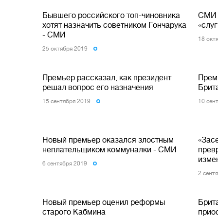
Бывшего российского топ-чиновника
СМИ 
хотят назначить советником Гончарука
«слу
- СМИ
18 окт
25 октября 2019
Премьер рассказал, как президент
Прем
решал вопрос его назначения
Брит
15 сентября 2019
10 сен
Новый премьер оказался злостным
«Зас
неплательщиком коммуналки - СМИ
прев
изме
6 сентября 2019
2 сент
Новый премьер оценил реформы
Брит
старого Кабмина
прио