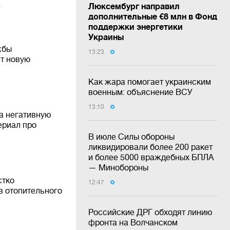
а
Люксембург направил
дополнительные €8 млн в Фонд
поддержки энергетики
Украины
жбы
13:23
ет новую
Как жара помогает украинским
военным: объяснение ВСУ
13:10
на негативную
ериал про
В июле Силы обороны
ликвидировали более 200 ракет
и более 5000 враждебных БПЛА
— Минобороны
стко
12:47
в отопительного
Российские ДРГ обходят линию
фронта на Волчанском