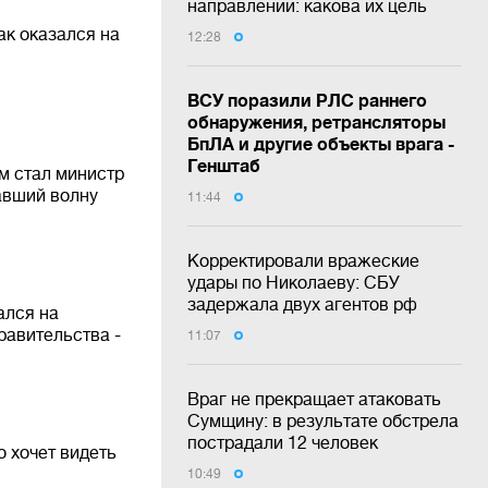
направлении: какова их цель
ак оказался на
12:28
ВСУ поразили РЛС раннего
обнаружения, ретрансляторы
БпЛА и другие объекты врага -
Генштаб
м стал министр
авший волну
11:44
Корректировали вражеские
удары по Николаеву: СБУ
задержала двух агентов рф
ался на
равительства -
11:07
Враг не прекращает атаковать
Сумщину: в результате обстрела
пострадали 12 человек
о хочет видеть
10:49